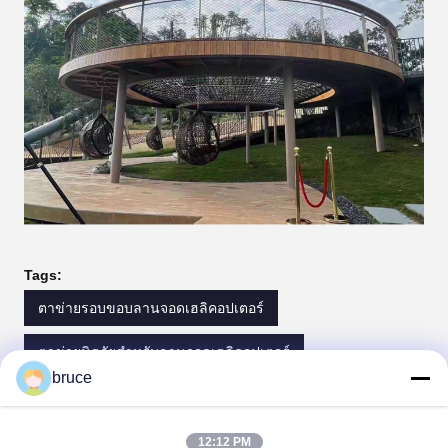
Tags:
ตาข่ายรอบขอบลานจอดเฮลิคอปเตอร์
ตาข่ายนิรภัยสำหรับลานจอดเฮลิคอปเตอร์
bruce
เครือข่ายรักษาความปลอดภัยในเขตล้อมของเฮลิเดค
12:12 PM