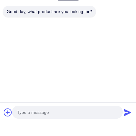
ติดต่อ
Good day, what product are you looking for?
ติดต่อ:
Mr. Harrison
โทร:
0086-13623182213
โทรสาร:
0086-318-7866320
พูดคุยกันตอนนี้
โทรหาเรา