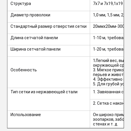
Структура
7х7 и 7х19,1х19
Диаметр проволоки
1,0 мм, 1,5 мм, 2,0 м
Стандартный размер отверстия сетки
20ммx20мм-300ммx
Длина сетчатой ​​панели
1-10 м, требования
Ширина сетчатой ​​панели
1-20 м, требования
1Легкий вес, высо
окружающей среды 
Особенность
3. Мягкое прикосн
перьев и животных
4. Эффективно пре
5. Для грубой уста
Тип сетки из нержавеющей стали
1. Завязанная сетк
2. Сетка с наконеч
Использование
Он широко применя
зоопарков, заборах
стенах и т. д.