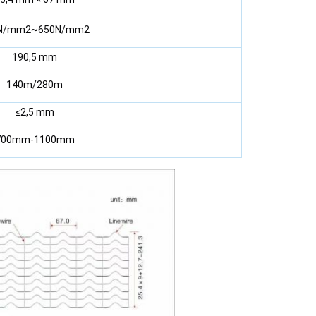
N/mm2~650N/mm2
190,5 mm
140m/280m
≤2,5 mm
700mm-1100mm