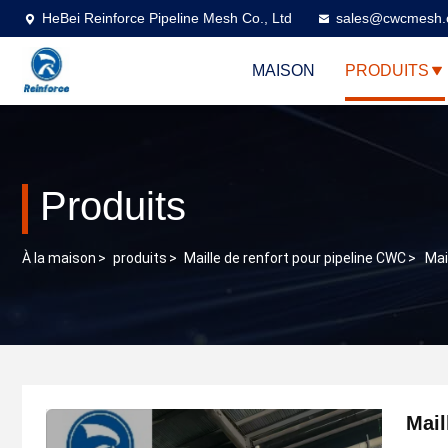
HeBei Reinforce Pipeline Mesh Co., Ltd
sales@cwcmesh
MAISON
PRODUITS
Produits
À la maison
>
produits
>
Maille de renfort pour pipeline CWC
>
Mai
Mail