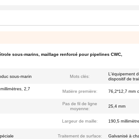
étrole sous-marins
,
maillage renforcé pour pipelines CWC
,
L'équipement de
éoduc sous-marin
Mots clés:
dispositif de tr
 millimètres, 2,7
Matière première:
76,2*12,7 mm 
Pas de fil de ligne
25,4 mm
moyenne:
Largeur de maille:
190,5 millimètr
péciale
Traitement de surface:
Galvanisé à ch