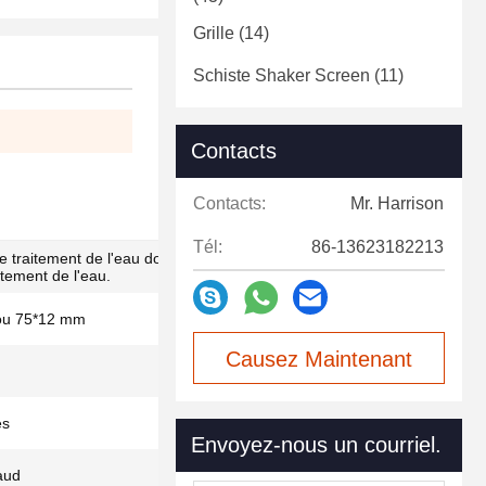
Grille
(14)
Schiste Shaker Screen
(11)
Contacts
Contacts:
Mr. Harrison
Tél:
86-13623182213
 traitement de l'eau doit être équipé d'un
aitement de l'eau.
ou 75*12 mm
Causez Maintenant
es
Envoyez-nous un courriel.
aud