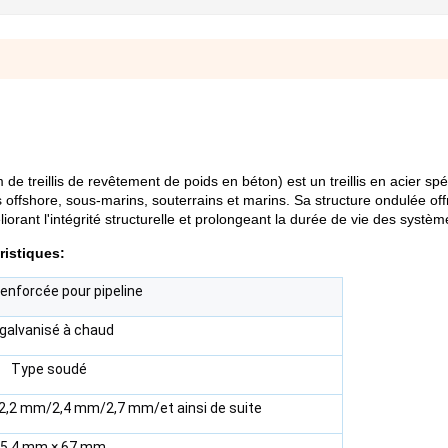
 de treillis de revêtement de poids en béton) est un treillis en acier s
 offshore, sous-marins, souterrains et marins. Sa structure ondulée off
rant l'intégrité structurelle et prolongeant la durée de vie des systèm
ristiques:
renforcée pour pipeline
l galvanisé à chaud
Type soudé
,2 mm/2,4 mm/2,7 mm/et ainsi de suite
5,4 mm × 67 mm