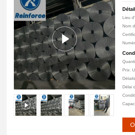
Détai
Lieu d
Nom d
Certif
Numér
Condi
Quanti
Prix: 
Détail
Délai 
Condit
Capaci
O