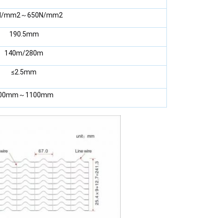
N/mm2～650N/mm2
190.5mm
140m/280m
≤2.5mm
00mm～1100mm