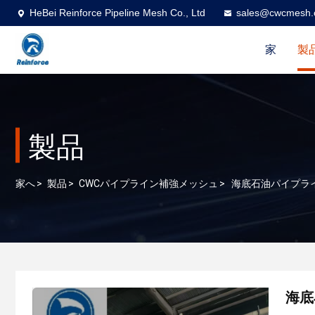
HeBei Reinforce Pipeline Mesh Co., Ltd
sales@cwcmesh
家
製
製品
家へ
>
製品
>
CWCパイプライン補強メッシュ
>
海底石油パイプラ
海底