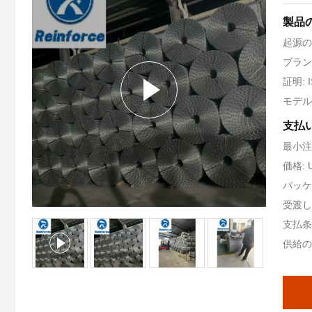
製品
起源の
ブランド
証明: I
モデル
支払
最小注
価格: U
パッケ
受渡し時
支払条件
供給の