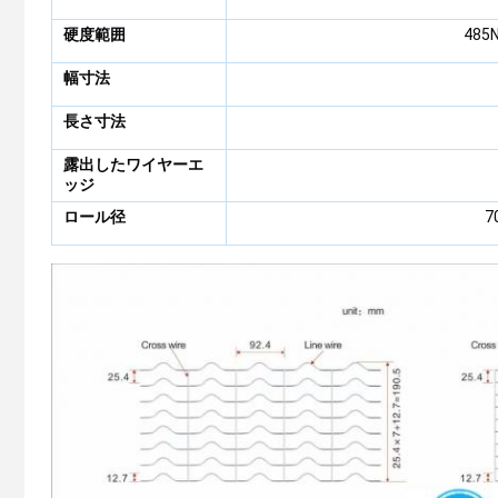
硬度範囲
485
幅寸法
長さ寸法
露出したワイヤーエ
ッジ
ロール径
7