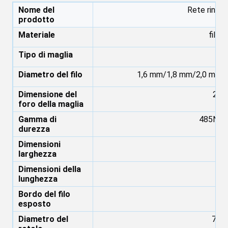
Nome del
Rete rinfor
prodotto
Materiale
filo 
Tipo di maglia
Ti
Diametro del filo
1,6 mm/1,8 mm/2,0 mm/2
Dimensione del
25,
foro della maglia
Gamma di
485N/
durezza
Dimensioni
larghezza
Dimensioni della
14
lunghezza
Bordo del filo
esposto
Diametro del
700