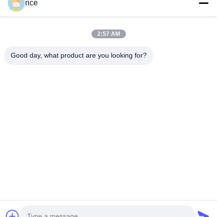
rice
mesh di rivestimento in cemento
Mesh filo CWC
2:57 AM
Contatti
Good day, what product are you looking for?
Contatti:
Mr. Harrison
Tel:
0086-13623182213
Fax:
0086-318-7866320
Ora chiacchieri
Scrivici