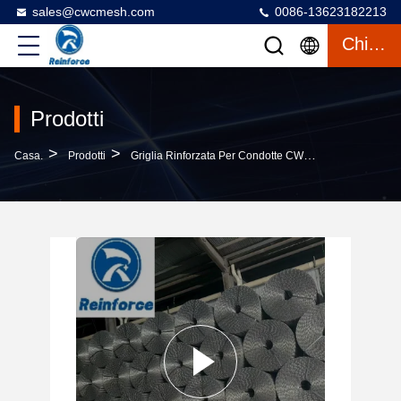
sales@cwcmesh.com
0086-13623182213
Chiacchierata
Prodotti
>
>
>
Casa.
Prodotti
Griglia Rinforzata Per Condotte CWC
Rete Di Rinf