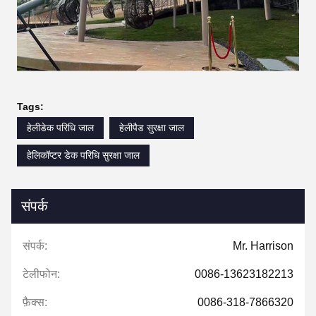
Tags:
हेलीडेक परिधि जाल
हेलीपैड सुरक्षा जाल
हेलिकॉप्टर डेक परिधि सुरक्षा जाल
संपर्क
संपर्क:
Mr. Harrison
टेलीफोन:
0086-13623182213
फ़ैक्स:
0086-318-7866320