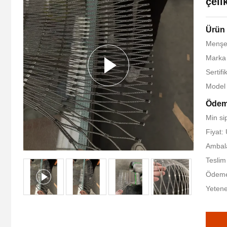
çeli
Ürün 
Menşe 
Marka
Sertif
Model
Ödeme
Min si
Fiyat:
Ambalaj
Teslim
Ödeme 
Yetene