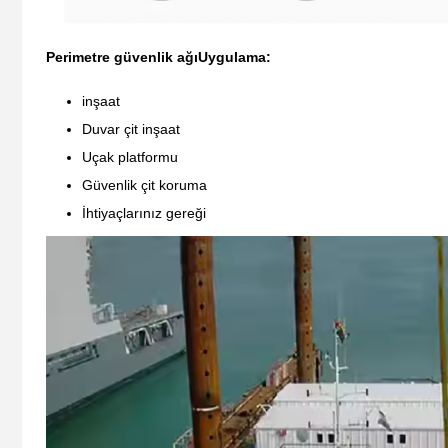
Perimetre güvenlik ağı
Uygulama:
inşaat
Duvar çit inşaat
Uçak platformu
Güvenlik çit koruma
İhtiyaçlarınız gereği