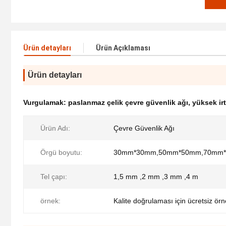
Ürün detayları
Ürün Açıklaması
Ürün detayları
Vurgulamak:
paslanmaz çelik çevre güvenlik ağı
,
yüksek ir
Ürün Adı:
Çevre Güvenlik Ağı
Örgü boyutu:
30mm*30mm,50mm*50mm,70mm*
Tel çapı:
1,5 mm ,2 mm ,3 mm ,4 m
örnek:
Kalite doğrulaması için ücretsiz ör