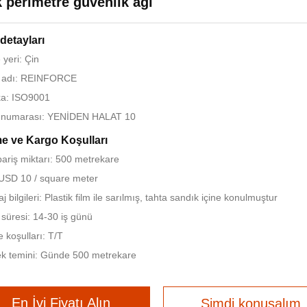
k perimetre güvenlik ağı
detayları
yeri: Çin
 adı: REINFORCE
ika: ISO9001
 numarası: YENİDEN HALAT 10
 ve Kargo Koşulları
pariş miktarı: 500 metrekare
 USD 10 / square meter
 bilgileri: Plastik film ile sarılmış, tahta sandık içine konulmuştur
 süresi: 14-30 iş günü
koşulları: T/T
k temini: Günde 500 metrekare
En İyi Fiyatı Alın
Şimdi konuşalım.