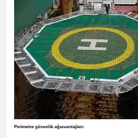
Perimetre güvenlik ağı
avantajları: