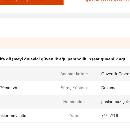
tifa düşmeyi önleyici güvenlik ağı
,
parabolik inşaat güvenlik ağı
Anahtar kelime:
Güvenlik Çevre
70mm vb.
Süreç Yöntemi:
Dokuma
Hammadde:
paslanmaz çelik
nekler mevcuttur
Yapı:
7*7, 7*19