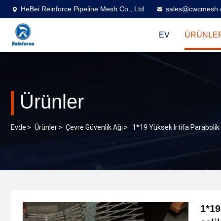
HeBei Reinforce Pipeline Mesh Co., Ltd
sales@cwcmesh
EV
ÜRÜNLE
Ürünler
Evde
>
Ürünler
>
Çevre Güvenlik Ağı
>
1*19 Yüksek Irtifa Paraboli
1*19