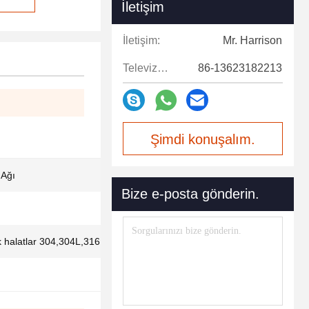
İletişim
İletişim:
Mr. Harrison
Televizyon:
86-13623182213
Şimdi konuşalım.
 Ağı
Bize e-posta gönderin.
 halatlar 304,304L,316,316L vb.'dir.