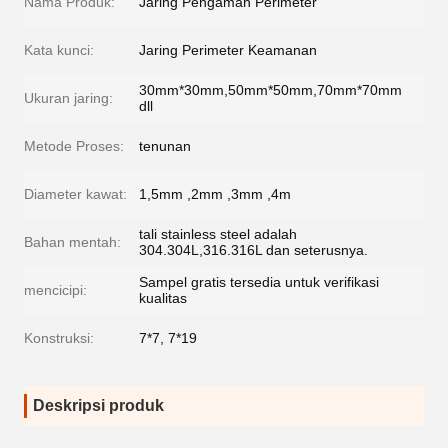
Nama Produk:
Jaring Pengaman Perimeter
Kata kunci:
Jaring Perimeter Keamanan
30mm*30mm,50mm*50mm,70mm*70mm
Ukuran jaring:
dll
Metode Proses:
tenunan
Diameter kawat:
1,5mm ,2mm ,3mm ,4m
tali stainless steel adalah
Bahan mentah:
304.304L,316.316L dan seterusnya.
Sampel gratis tersedia untuk verifikasi
mencicipi:
kualitas
Konstruksi:
7*7, 7*19
Deskripsi produk