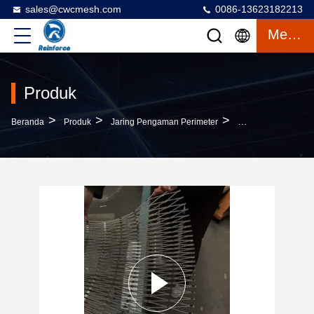
sales@cwcmesh.com
0086-13623182213
Mengobrol
Produk
>
>
>
Beranda
Produk
Jaring Pengaman Perimeter
1*19 Jaring Keaman