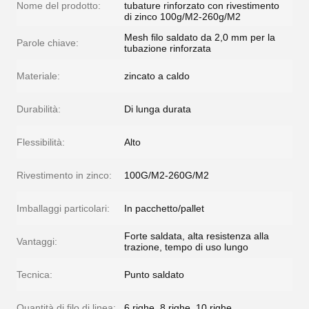
Nome del prodotto:
tubature rinforzato con rivestimento
di zinco 100g/M2-260g/M2
Mesh filo saldato da 2,0 mm per la
Parole chiave:
tubazione rinforzata
Materiale:
zincato a caldo
Durabilità:
Di lunga durata
Flessibilità:
Alto
Rivestimento in zinco:
100G/M2-260G/M2
Imballaggi particolari:
In pacchetto/pallet
Forte saldata, alta resistenza alla
Vantaggi:
trazione, tempo di uso lungo
Tecnica:
Punto saldato
Quantità di filo di linea:
6 righe, 8 righe, 10 righe