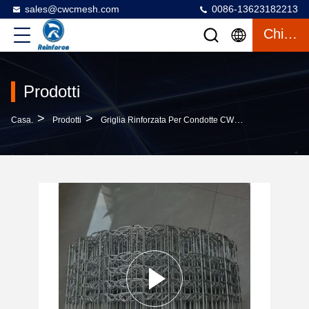
sales@cwcmesh.com
0086-13623182213
Chiacchierata
Prodotti
>
>
>
Casa.
Prodotti
Griglia Rinforzata Per Condotte CWC
CWC 2.0mm M