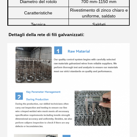
Diametro del rotolo
700 mm-1150 mm
Rivestimento di zinco chiaro e
Caratteristiche
uniforme, saldato
Tecnica
Saldati
Capacità di
Dettagli della rete di fili galvanizzati:
8000 metri quadrati al mese
approvvigionamento