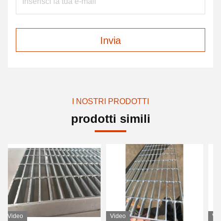
Invia
I NOSTRI PRODOTTI
prodotti simili
Video
Video
Vi