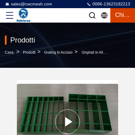
sales@cwcmesh.com
0086-13623182213
Chiacchierata
Prodotti
>
>
>
Casa.
Prodotti
Grating In Acciaio
Grigliati In Alluminio O Acciaio Zincato Da 1,2 M Di Larghezza Per Pavimenti Calpestabili