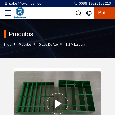
sales@cwcmesh.com
0086-13623182213
Bate-Papo
Produtos
>
>
>
Início
Produtos
Grade De Aço
1.2 M Largura Grades De Alumínio Ou Aço Galvanizado Para Piso De Passadeiro