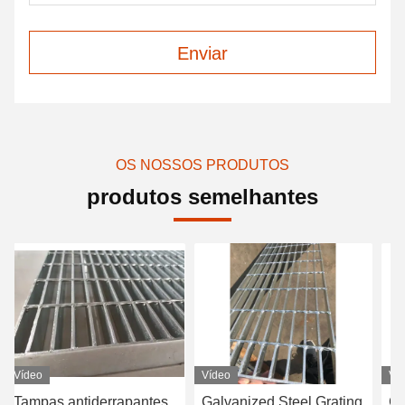
Enviar
OS NOSSOS PRODUTOS
produtos semelhantes
Vídeo
Vídeo
Ví
Tampas antiderrapantes
Galvanized Steel Grating
Gr