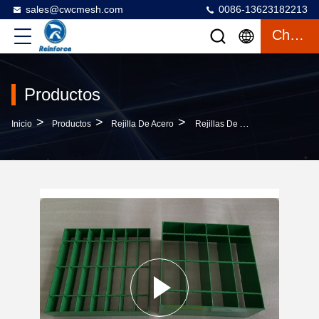
sales@cwcmesh.com
0086-13623182213
Charlar
Productos
>
>
>
Inicio
Productos
Rejilla De Acero
Rejillas De Aluminio O Acero Galvanizado De 1,2 M De Ancho Para Suelo De Pasarela