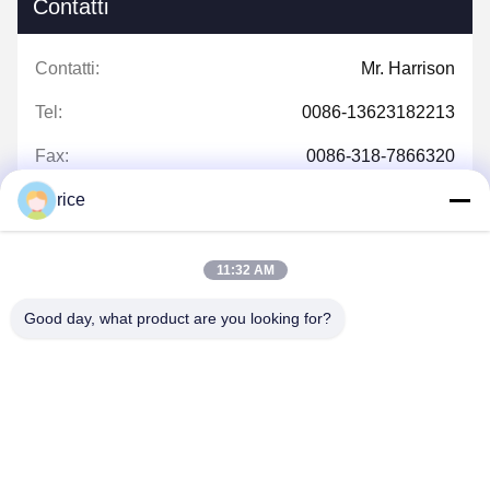
Contatti
Contatti:
Mr. Harrison
Tel:
0086-13623182213
Fax:
0086-318-7866320
rice
11:32 AM
Ora chiacchieri
Good day, what product are you looking for?
Scrivici