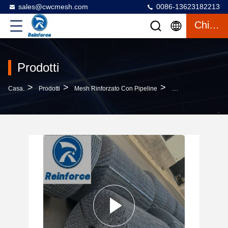
sales@cwcmesh.com
0086-13623182213
Chiacchierata
Prodotti
>
>
>
Casa.
Prodotti
Mesh Rinforzato Con Pipeline
25.4x67mm Aperture