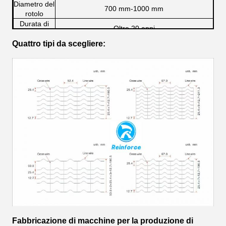
Diametro del
700 mm-1000 mm
rotolo
Durata di
Oltre 20 anni
vita
Quattro tipi da scegliere:
Trattamento
Galvanizzato a caldo
superficiale
Marchio
RINFORZAMENTO
Fabbricazione di macchine per la produzione di