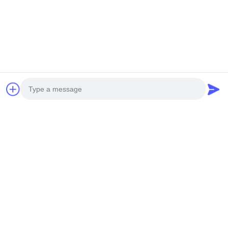
Invia
Photo
I NOSTRI PRODOTTI
Video Call
prodotti simili
Audio Call