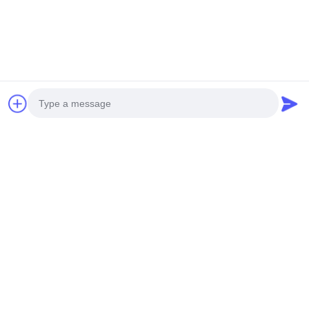
Kirim
Photo
PRODUK KAMI
Video Call
Produk serupa
Audio Call