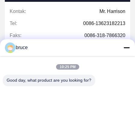
Kontak:
Mr. Harrison
Tel:
0086-13623182213
Faks:
0086-318-7866320
bruce
10:25 PM
bicara sekarang
Good day, what product are you looking for?
Kirimkan kepada kami