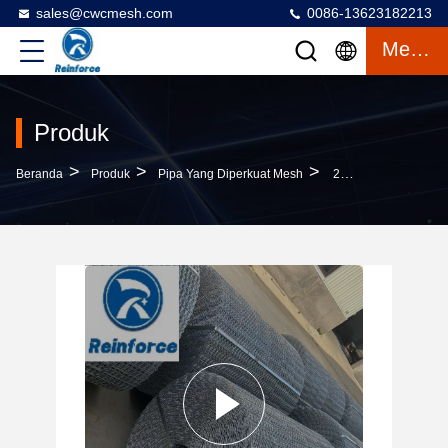
sales@cwcmesh.com
0086-13623182213
Mengobrol
Produk
>
>
>
Beranda
Produk
Pipa Yang Diperkuat Mesh
25.4x67mm Aperture Beton Lock Pipenet Welded Mesh Untuk Pipeline Berat Lapisan