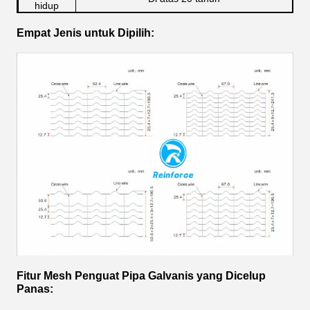
hidup
Perawatan
Galvanis yang Dicelup Panas
Empat Jenis untuk Dipilih:
Permukaan
Nama Merek
MEMPERKUAT
Fitur Mesh Penguat Pipa Galvanis yang Dicelup
Panas: