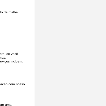
nto de malha
nto, se você
mas.
rviços incluem:
sfação com nosso
com uma