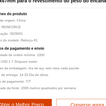
4x67mm para o revestimento do peso do encan
hes do produto
de origem: China
: REINFORCE
icação: ISO9001
o do modelo: Reforço-81
os de pagamento e envio
idade de ordem mínima: 1000
 USD 1.7-3/square meter
es da embalagem: tira de aço seis rolos cada pacote
de entrega: 14-20 Dia de obras
s de pagamento: T/T
dade da fonte: 2000 metros quadrados por semana
Obter o Melhor Preço
Converse agora