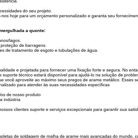
istência.
ecessidades do seu projeto.
tate-nos hoje para um orçamento personalizado e garanta seu fornecime
 mergulhada a quente:
anos/lagos.
 proteção de barragens.
ções de tratamento de esgoto e tubulações de água.
alidade e projetada para fornecer uma fixação forte e segura. No enta
suporte técnico estará disponível para ajudá-lo na solução de proble
ue você aproveite ao máximo seus pregos de arame metálico. Esses se
nalizado para atender às suas necessidades específicas
os de nosso produto
a indústria
ssos clientes suporte e serviços excepcionais para garantir sua sati
ompletas de soldagem de malha de arame mais avançadas do mundo, 