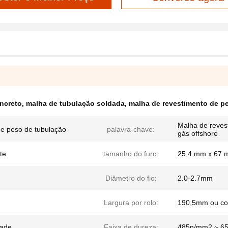
ncreto
,
malha de tubulação soldada
,
malha de revestimento de p
Malha de reves
de peso de tubulação
palavra-chave:
gás offshore
te
tamanho do furo:
25,4 mm x 67
Diâmetro do fio:
2.0-2.7mm
Largura por rolo:
190,5mm ou co
dade
Faixa de dureza:
485n/mm2 ~ 6