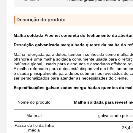
Descrição do produto
Malha soldada Pipenet concreta do fechamento da abert
Descrição galvanizada mergulhada quente da malha do re
Malha reforçada para dutos, também conhecida como malha de
offshore é uma malha soldada comumente usada para o reforço
indústria global, usado para oleodutos e gasodutos offshore re
A malha reforçada para dutos está disponível em três tamanhos:
é usada principalmente para dutos submarinos revestidos de
ser personalizados para atender às necessidades do cliente.
Especificações galvanizadas mergulhadas quentes da mal
Nome do produto
Malha soldada para revestim
Material
galvanizado por i
Passo do fio da linha
25,4
média