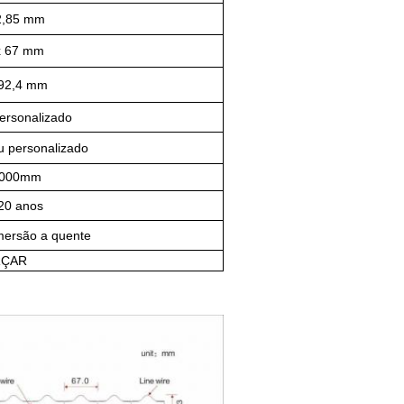
2,85 mm
x 67 mm
92,4 mm
ersonalizado
personalizado
1000mm
20 anos
mersão a quente
RÇAR