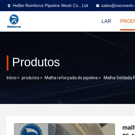
HeBei Reinforce Pipeline Mesh Co., Ltd
sales@cwcmesh
LAR
PROD
Produtos
Início
>
produtos
>
Malha reforçada do pipeline
>
Malha Soldada 
malh