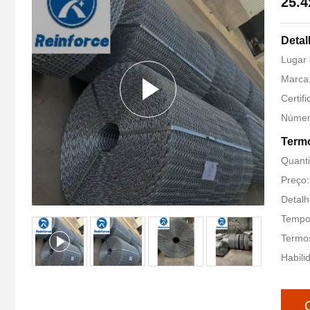
25.
Detal
Lugar 
Marca
Certif
Númer
Term
Quant
Preço:
Detalh
Tempo 
Termo
Habili