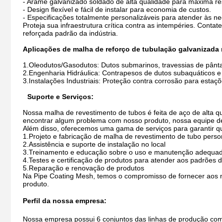
- Arame galvanizado soldado de alta qualidade para máxima res
- Design flexível e fácil de instalar para economia de custos.
- Especificações totalmente personalizáveis ​​para atender às n
Proteja sua infraestrutura crítica contra as intempéries. Con
reforçada padrão da indústria.
Aplicações de malha de reforço de tubulação galvanizada
1.Oleodutos/Gasodutos: Dutos submarinos, travessias de pânt
2.Engenharia Hidráulica: Contrapesos de dutos subaquáticos e
3.Instalações Industriais: Proteção contra corrosão para esta
Suporte e Serviços:
Nossa malha de revestimento de tubos é feita de aço de alta qu
encontrar algum problema com nosso produto, nossa equipe de 
Além disso, oferecemos uma gama de serviços para garantir q
1.
Projeto e fabricação de malha de revestimento de tubo perso
2.
Assistência e suporte de instalação no local
3.
Treinamento e educação sobre o uso e manutenção adequad
4.
Testes e certificação de produtos para atender aos padrões d
5.
Reparação e renovação de produtos
Na Pipe Coating Mesh, temos o compromisso de fornecer aos no
produto.
Perfil da nossa empresa:
Nossa empresa possui 6 conjuntos das linhas de produção c