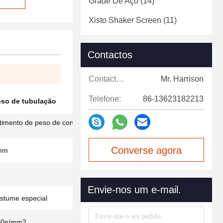
Grade De Aço
(14)
Xisto Shaker Screen
(11)
Contactos
Contactos:
Mr. Harrison
Telefone:
86-13623182213
eso de tubulação
timento de peso de concreto para petróleo e
Converse agora
 mm
Envie-nos um e-mail.
stume especial
50n/mm2