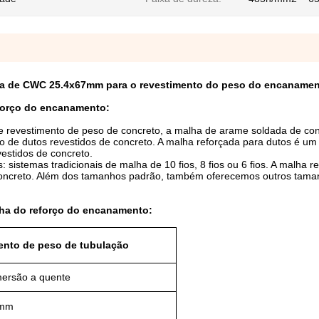
ura de CWC 25.4x67mm para o revestimento do peso do encaname
forço do encanamento:
 revestimento de peso de concreto, a malha de arame soldada de con
 de dutos revestidos de concreto. A malha reforçada para dutos é um
vestidos de concreto.
 sistemas tradicionais de malha de 10 fios, 8 fios ou 6 fios. A malha r
 concreto. Além dos tamanhos padrão, também oferecemos outros ta
ha do reforço do encanamento:
ento de peso de tubulação
mersão a quente
 mm