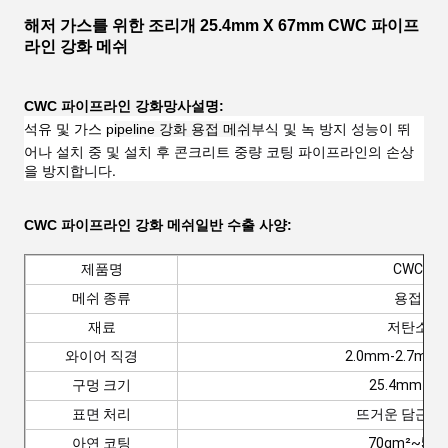
해저 가스를 위한 조리개 25.4mm X 67mm CWC 파이프
라인 강화 메쉬
CWC 파이프라인 강화
망사
설명:
부식 및 녹 방지 성능이 뛰
석유 및 가스 p
ipeline 강화 용접 메쉬
어나 설치 중 및 설치 후 콘크리트 중량 코팅 파이프라인의 손상
을 방지합니다.
CWC 파이프라인 강화 메쉬
일반 수출 사양:
제품명
CWC 메
메쉬 종류
용접 메
재료
저탄소 강
와이어 직경
2.0mm-2.7mm
구멍 크기
25.4mm x 
표면 처리
뜨거운 담근 아
아연 코팅
70gm²~500