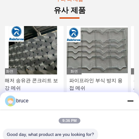
유사 제품
화면
화면
화
해저 송유관 콘크리트 보
파이프라인 부식 방지 용
관
강 메쉬
접 메쉬
새
인
bruce
강
최고 가격 받기
최고 가격 받기
9:36 PM
Good day, what product are you looking for?