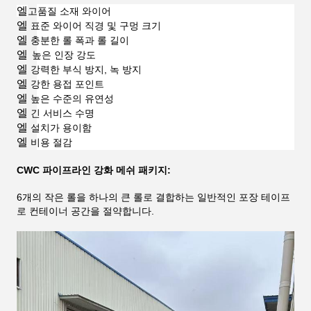
엘
고품질 소재 와이어
엘
표준 와이어 직경 및 구멍 크기
엘
충분한 롤 폭과 롤 길이
엘
높은 인장 강도
엘
강력한 부식 방지, 녹 방지
엘
강한 용접 포인트
엘
높은 수준의 유연성
엘
긴 서비스 수명
엘
설치가 용이함
엘
비용 절감
CWC 파이프라인 강화 메쉬 패키지:
6개의 작은 롤을 하나의 큰 롤로 결합하는 일반적인 포장 테이프
로 컨테이너 공간을 절약합니다.