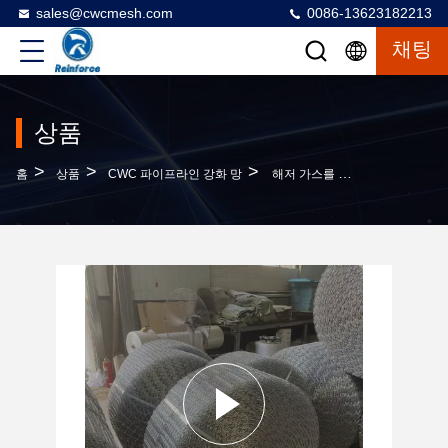
sales@cwcmesh.com
0086-13623182213
채팅
상품
>
>
>
홈
상품
CWC 파이프라인 강화 망
해저 가스를 위한 조리개 25.4mm X 67mm CWC 파이프라인 강화 메쉬