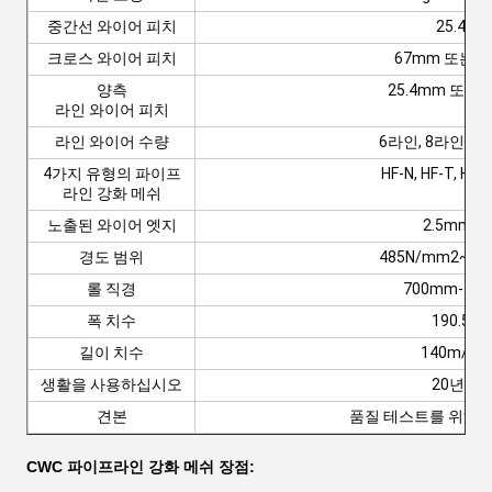
중간선 와이어 피치
25.4m
크로스 와이어 피치
67mm 또는 9
양측
25.4mm 또는 
라인 와이어 피치
라인 와이어 수량
6라인, 8라인 또
4가지 유형의 파이프
HF-N, HF-T, HF-
라인 강화 메쉬
노출된 와이어 엣지
2.5mm 
경도 범위
485N/mm2~65
롤 직경
700mm-11
폭 치수
190.5m
길이 치수
140m/28
생활을 사용하십시오
20년 이
견본
품질 테스트를 위해 
CWC 파이프라인 강화 메쉬 장점: