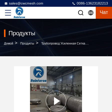
sales@cwcmesh.com
0086-13623182213
Чат
Продукты
>
>
>
Домой
Продукты
Трубопровод Усиленная Сетка
Ржавостойка