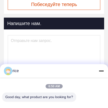
Побеседуйте теперь
Напишите нам.
rice
6:50 AM
Отправить
Good day, what product are you looking for?