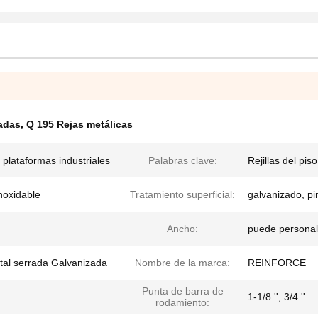
adas
,
Q 195 Rejas metálicas
plataformas industriales
Palabras clave:
Rejillas del pis
noxidable
Tratamiento superficial:
galvanizado, pi
Ancho:
puede personal
etal serrada Galvanizada
Nombre de la marca:
REINFORCE
Punta de barra de
1-1/8 '', 3/4 ''
rodamiento: