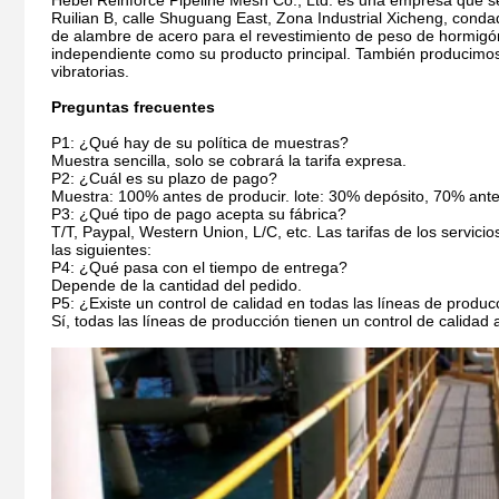
Hebei Reinforce Pipeline Mesh Co., Ltd. es una empresa que se
Ruilian B, calle Shuguang East, Zona Industrial Xicheng, con
de alambre de acero para el revestimiento de peso de hormigó
independiente como su producto principal.
También producimos 
vibratorias.
Preguntas frecuentes
P1: ¿Qué hay de su política de muestras?
Muestra sencilla, solo se cobrará la tarifa expresa.
P2: ¿Cuál es su plazo de pago?
Muestra: 100% antes de producir. lote: 30% depósito, 70% ante
P3: ¿Qué tipo de pago acepta su fábrica?
T/T, Paypal, Western Union, L/C, etc. Las tarifas de los servi
las siguientes:
P4: ¿Qué pasa con el tiempo de entrega?
Depende de la cantidad del pedido.
P5: ¿Existe un control de calidad en todas las líneas de produc
Sí, todas las líneas de producción tienen un control de calidad