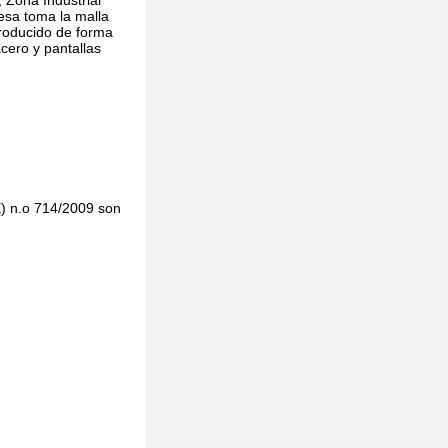
 Zona Industrial
esa toma la malla
producido de forma
cero y pantallas
E) n.o 714/2009 son