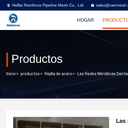
HeBei Reinforce Pipeline Mesh Co., Ltd
sales@cwcmesh
HOGAR
PRODUCT
Productos
Inicio
>
productos
>
Rejilla de acero
>
Las Redes Metálicas Denta
Las 