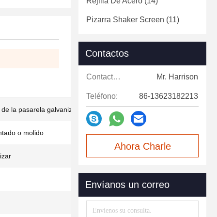
Rejilla De Acero
(14)
Pizarra Shaker Screen
(11)
Contactos
Contactos:
Mr. Harrison
Teléfono:
86-13623182213
o de la pasarela galvanizada
ntado o molido
Ahora Charle
izar
Envíanos un correo