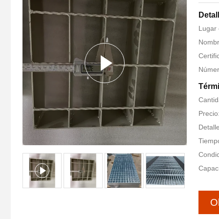
Detal
Lugar
Nombr
Certif
Número
Térmi
Cantid
Precio
Detall
Tiempo
Condic
Capaci
O