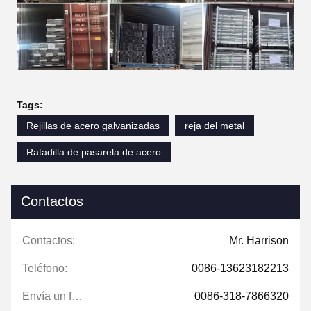
Tags:
Rejillas de acero galvanizadas
reja del metal
Ratadilla de pasarela de acero
Contactos
Contactos:
Mr. Harrison
Teléfono:
0086-13623182213
Envía un fax.:
0086-318-7866320