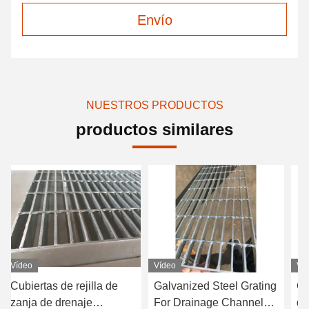
Envío
NUESTROS PRODUCTOS
productos similares
Vídeo
Vídeo
Ví
Cubiertas de rejilla de
Galvanized Steel Grating
Gr
zanja de drenaje
For Drainage Channels,
de