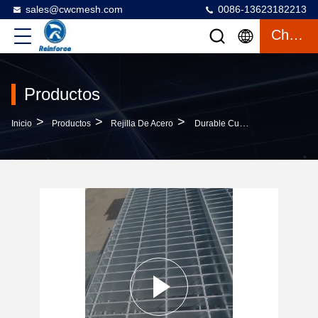
sales@cwcmesh.com
0086-13623182213
Charlar
Productos
>
>
>
Inicio
Productos
Rejilla De Acero
Durable Custom 1M Q195 Serrated Metal Grating For Industry Platform