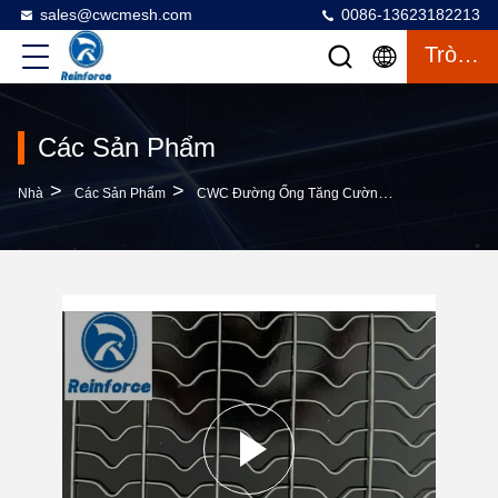
sales@cwcmesh.com
0086-13623182213
Trò Chuyện
Các Sản Phẩm
>
>
>
Nhà
Các Sản Phẩm
CWC Đường Ống Tăng Cường Lưới
Lưới Ổ