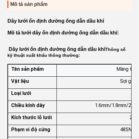
Mô tả sản phẩm
Dây lưới ổn định đường ống dẫn dầu khí
Mô tả lưới dây ổn định đường ống dẫn dầu khí:
Dây lưới ổn định đường ống dẫn dầu khí
Thông số
kỹ thuật xuất khẩu thông thường:
Tên sản phẩm
Màng tăng
Vật liệu
Sợi galv
Loại lưới
Chiều kính dây
1.6mm/1.8mm/2.0m
Kích thước lỗ lưới
25.
Phạm vi độ cứng
485N/m