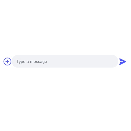
nói chuyện ngay.
Gửi cho chúng tôi
Photo
Video Call
Audio Call