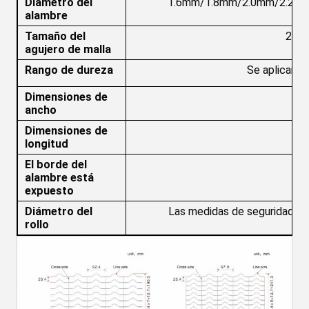
Diámetro del
1.6mm/1.8mm/2.0mm/2.2mm/
alambre
Tamaño del
25.4
agujero de malla
Rango de dureza
Se aplican l
Dimensiones de
ancho
Dimensiones de
14
longitud
El borde del
alambre está
expuesto
Diámetro del
Las medidas de seguridad se 
rollo