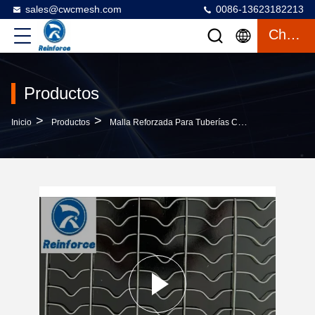
sales@cwcmesh.com
0086-13623182213
Charlar
Productos
>
>
>
Inicio
Productos
Malla Reforzada Para Tuberías CWC
Malla De A