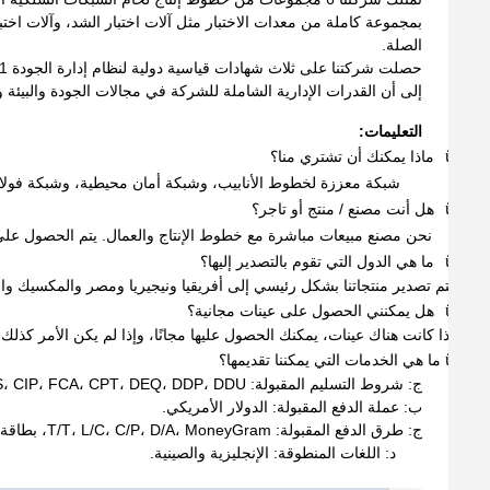
بمجموعة كاملة من معدات الاختبار مثل آلات اختبار الشد، وآلات اختبار
الصلة.
إلى أن القدرات الإدارية الشاملة للشركة في مجالات الجودة والبيئة و
التعليمات:
ü
ماذا يمكنك أن تشتري منا؟
شبكة معززة لخطوط الأنابيب، وشبكة أمان محيطية، وشبكة فولا
ü
هل أنت مصنع / منتج أو تاجر؟
نحن مصنع مبيعات مباشرة مع خطوط الإنتاج والعمال. يتم الحصول على 
ü
ما هي الدول التي تقوم بالتصدير إليها؟
يتم تصدير منتجاتنا بشكل رئيسي إلى أفريقيا ونيجيريا ومصر والمكسيك والو
ü
هل يمكنني الحصول على عينات مجانية؟
إذا كانت هناك عينات، يمكنك الحصول عليها مجانًا، وإذا لم يكن الأمر كذل
ü
ما هي الخدمات التي يمكننا تقديمها؟
ج: شروط التسليم المقبولة: FOB، CFR، CIF، EXW، FAS، CIP، FCA، CPT، DEQ،
DDP، DDU، اكسبرس، DAF، DES.
ب: عملة الدفع المقبولة: الدولار الأمريكي.
ج: طرق الدفع المقبولة: T/T، L/C، C/P، D/A، MoneyGram، بطاقة الائتمان، PayPal، Western Union، Cash، Escrow؛
د: اللغات المنطوقة: الإنجليزية والصينية.