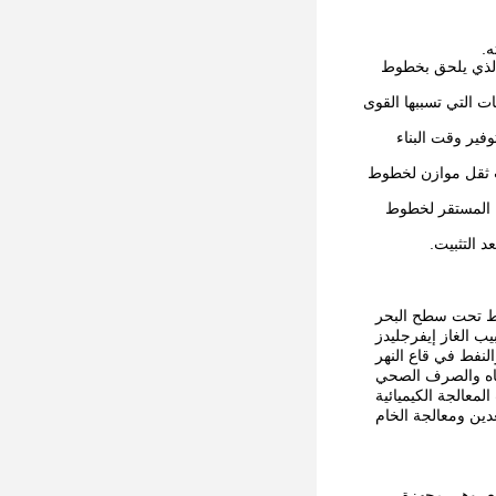
 الذي يلحق بخطوط
ات التي تسببها القوى
فير وقت البناء
ات ثقل موازن لخطوط
ل المستقر لخطوط
فط تحت سطح البحر
يب الغاز إيفرجليدز
النفط في قاع النهر
ياه والصرف الصحي
لمعالجة الكيميائية
دين ومعالجة الخام
دمًا في العالم، مع قدرة إنتاجية سنوية تزيد عن 5 ملايين متر مربع، وهي مجهزة