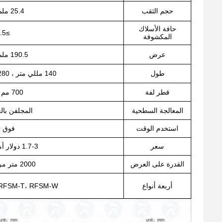
حجم الثقب
25.4 ملم × 67 ملم
حافة الأسلاك
≥
2.5 م
المكشوفة
عرض
190.5 ملم أو مخصص
طول
140 مللي متر ، 280 مللي متر أو مخصص
قطر لفة
700 مم -1000 مم
المعالجة السطحية
المجلفن با
استخدم الوقت
فوق 20 سنة
سعر
1.7-3 دولار أمريكي/متر مربع
القدرة على العرض
2000 متر مربع في الأسبوع
أربعة أنواع
 RFSM-T، RFSM-W