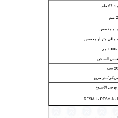
لم
لغمس الساخن
RFSM-L، RFSM-N،