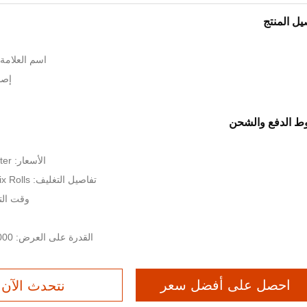
يل المنتج
اسم العلامة التجا
إصدا
 الدفع والشحن
الأسعار: USD 1.7-3/square meter
تفاصيل التغليف: Steel Strip Six Rolls كل حزمة
وقت التسليم: 14
القدرة على العرض: 2000 متر مربع في الأسبوع
احصل على أفضل سعر
نتحدث الآن