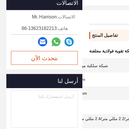
الاتصالات
الاتصالات:
Mr. Harrison
هاتف:
86-13623182213
تفاصيل المنتج
ة تقوية فولاذية مجلفنة
نتحدث الآن
شبكة سلكية موازنة خط الأنابيب البحرية
140m ، 280m أو مخصصة
أرسل لنا
190.5mm أو مخصص خاص
≤ 2.5 مم
2.0 مللي متر/2.2 مللي متر/2.4 مللي متر/2.7 مللي متر وما إلى
ذلك