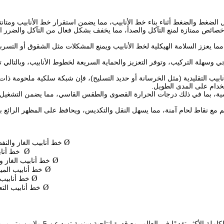
مة خصائص ممتازة لمنع التآكل والصدأ، مما يخفف بشكل فعال من التآكل والضرر
ئقًا مما يعزز السلامة الهيكلية لخط الأنابيب ويمنع المشكلات مثل الشقوق أو التسرب
ي وسهلة التركيب، وتوفر التعزيز والحماية السريعة لخطوط الأنابيب، وبالتالي تو
لأنابيب التقليدية (مثل الخرسانة أو حديد التسليح)، فإن شبكة سلكية ملحومة ذ
ستخدام على المدى الطويل.
القاسية، بما في ذلك درجات الحرارة القصوى والطقس القاسي، مما يضمن التشغي
Ø
خط أنابيب الغاز والن
Ø
خط أناب
Ø
خط أنابيب الغاز و
Ø
خط أنابيب الم
Ø
خط أنابيب ا
Ø
خط أنابيب التع
تمتلك شركتنا 6 مجموعات من خطوط إنتاج لحام الشبكات السلكية الكاملة الأكثر تق