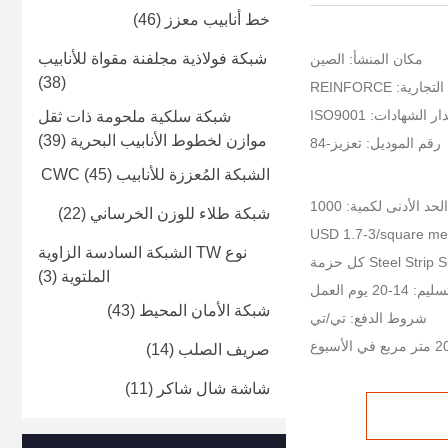
خط أنابيب معزز
(46)
شبكة فولاذية مجلفنة مقواة للأنابيب
مكان المنشأ: الصين
(38)
رية: REINFORCE
ر الشهادات: ISO9001
شبكة سلكية ملحومة ذات ثقل
موازن لخطوط الأنابيب البحرية
(39)
رقم الموديل: تعزيز-84
الشبكة المُعززة للأنابيب CWC
(45)
الحد الأدنى لكمية: 1000
شبكة طلاء للوزن الخرساني
(22)
نوع TW الشبكة السادسة الزاوية
الملتوية
(3)
-20 يوم العمل
شبكة الأمان المحيط
(43)
شروط الدفع: تي/تي
صريف الصلب
(14)
شاشة شال شاكر
(11)