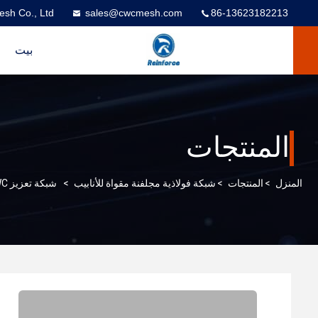
esh Co., Ltd
sales@cwcmesh.com
86-13623182213
بيت
المنتجات
المنزل
>
المنتجات
>
شبكة فولاذية مجلفنة مقواة للأنابيب
>
شبكة تعزيز CWC