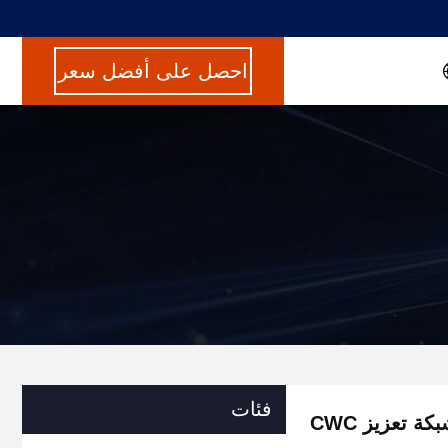
احصل على أفضل سعر
فئات
كة تعزيز CWC