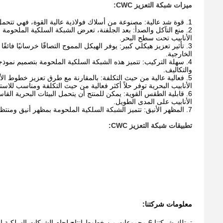
ميزات شبكة التعزيز CWC:
1. قوة شد عالية: مصنوعة من أسلاك فولاذية عالية القوة، فهي تتحمل الضغط والضغط أثناء بناء خط الأنابيب، مما يضمن استقرار خط الأنابيب ومتانته.
2. منع التآكل والصدأ: بعد الجلفنة، تعرض الشبكة السلكية الملحو
الأنابيب تحت سطح البحر.
3. تأثير تعزيز هيكلي كبير: يوفر الهيكل المموج التصاقًا خرسانيًا فا
الخارجية.
4. سهلة التركيب: تتميز هذه الشبكة السلكية الملحومة بتصميم نموذج
والتكاليف.
5. فعالية عالية من حيث التكلفة: بالمقارنة مع طرق تعزيز خطوط ا
الأنابيب البحرية توفر حلاً أكثر فعالية من حيث التكلفة ومناسب للا
6. قابلية الطقس القوية: يمكن للمنتج أن يتحمل البيئات البحرية 
الأنابيب على المدى الطويل.
7. المظهر الأنيق: تتميز الشبكة السلكية الملحومة بمظهر أنيق ومنتظم مع نقاط لحام آمنة، مما يسهل النقل والتكديس، ويحافظ على المظهر الرائع بعد التثبيت.
تطبيقات شبكة التعزيز CWC:
معلومات شركتنا: