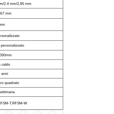
mm/2,4 mm/2,85 mm
x67 mm
 mm
rsonalizzato
ersonalizzato
1000mm
a caldo
0 anni
ro quadrato
settimana
RFSM-T,RFSM-W