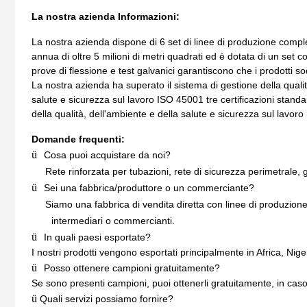
La nostra azienda Informazioni:
La nostra azienda dispone di 6 set di linee di produzione compl
annua di oltre 5 milioni di metri quadrati ed è dotata di un se
prove di flessione e test galvanici garantiscono che i prodotti sod
La nostra azienda ha superato il sistema di gestione della quali
salute e sicurezza sul lavoro ISO 45001 tre certificazioni stand
della qualità, dell'ambiente e della salute e sicurezza sul lavor
Domande frequenti:
ü
Cosa puoi acquistare da noi?
Rete rinforzata per tubazioni, rete di sicurezza perimetrale, gr
ü
Sei una fabbrica/produttore o un commerciante?
Siamo una fabbrica di vendita diretta con linee di produzione 
intermediari o commercianti.
ü
In quali paesi esportate?
I nostri prodotti vengono esportati principalmente in Africa, Niger
ü
Posso ottenere campioni gratuitamente?
Se sono presenti campioni, puoi ottenerli gratuitamente, in caso
ü
Quali servizi possiamo fornire?