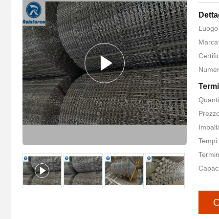
Detta
Luogo 
Marca
Certif
Numer
Termi
Quanti
Prezzo
Imballa
Tempi 
Termin
Capaci
O