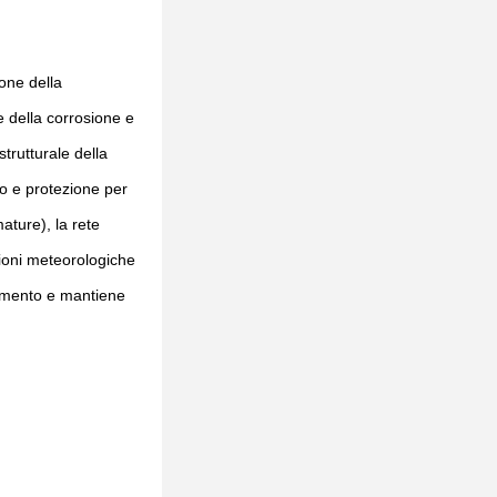
ione della
e della corrosione e
strutturale della
zo e protezione per
mature), la rete
zioni meteorologiche
ilamento e mantiene