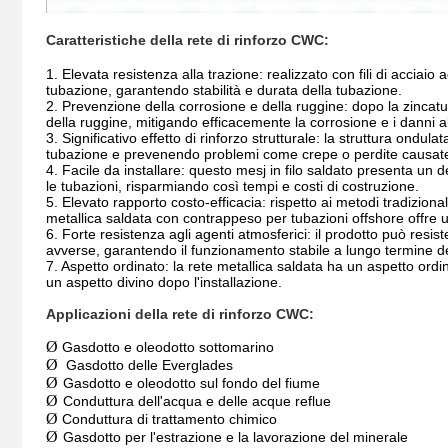
Caratteristiche della rete di rinforzo CWC:
1. Elevata resistenza alla trazione: realizzato con fili di acciaio
tubazione, garantendo stabilità e durata della tubazione.
2. Prevenzione della corrosione e della ruggine: dopo la zincatu
della ruggine, mitigando efficacemente la corrosione e i danni a
3. Significativo effetto di rinforzo strutturale: la struttura ondul
tubazione e prevenendo problemi come crepe o perdite causate
4. Facile da installare: questo mesj in filo saldato presenta un
le tubazioni, risparmiando così tempi e costi di costruzione.
5. Elevato rapporto costo-efficacia: rispetto ai metodi tradizional
metallica saldata con contrappeso per tubazioni offshore offre
6. Forte resistenza agli agenti atmosferici: il prodotto può res
avverse, garantendo il funzionamento stabile a lungo termine de
7. Aspetto ordinato: la rete metallica saldata ha un aspetto ordin
un aspetto divino dopo l'installazione.
Applicazioni della rete di rinforzo CWC:
Ø
Gasdotto e oleodotto sottomarino
Ø
Gasdotto delle Everglades
Ø
Gasdotto e oleodotto sul fondo del fiume
Ø
Conduttura dell'acqua e delle acque reflue
Ø
Conduttura di trattamento chimico
Ø
Gasdotto per l'estrazione e la lavorazione del minerale