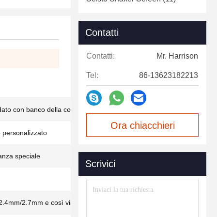
Contatti
Contatti:
Mr. Harrison
Tel:
86-13623182213
ldato con banco della conduttura marina
Ora chiacchieri
 personalizzato
nza speciale
Scrivici
.4mm/2.7mm e così via