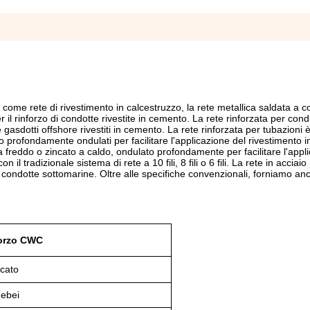
e come rete di rivestimento in calcestruzzo, la rete metallica saldata a 
il rinforzo di condotte rivestite in cemento. La rete rinforzata per cond
e gasdotti offshore rivestiti in cemento. La rete rinforzata per tubazioni è
o profondamente ondulati per facilitare l'applicazione del rivestimento in
a freddo o zincato a caldo, ondulato profondamente per facilitare l'appl
 il tradizionale sistema di rete a 10 fili, 8 fili o 6 fili. La rete in acciai
le condotte sottomarine. Oltre alle specifiche convenzionali, forniamo anc
forzo CWC
ncato
Hebei