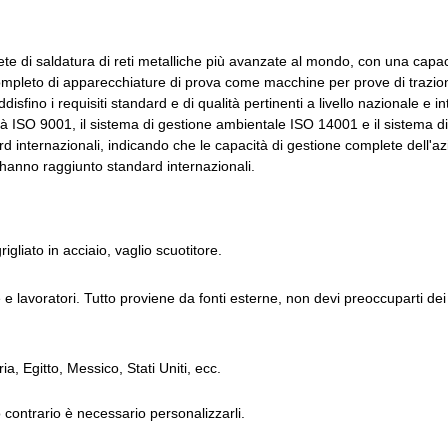
ete di saldatura di reti metalliche più avanzate al mondo, con una capa
t completo di apparecchiature di prova come macchine per prove di trazi
disfino i requisiti standard e di qualità pertinenti a livello nazionale e i
tà ISO 9001, il sistema di gestione ambientale ISO 14001 e il sistema di
ard internazionali, indicando che le capacità di gestione complete dell'a
o hanno raggiunto standard internazionali.
igliato in acciaio, vaglio scuotitore.
e lavoratori. Tutto proviene da fonti esterne, non devi preoccuparti dei 
ia, Egitto, Messico, Stati Uniti, ecc.
 contrario è necessario personalizzarli.