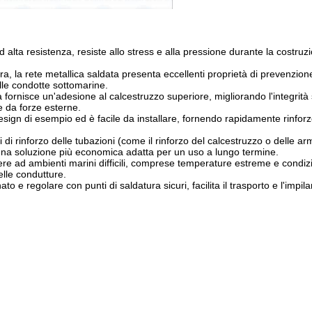
 ad alta resistenza, resiste allo stress e alla pressione durante la costruz
ra, la rete metallica saldata presenta eccellenti proprietà di prevenzion
lle condotte sottomarine.
ata fornisce un'adesione al calcestruzzo superiore, migliorando l'integrità 
 da forze esterne.
 design di esempio ed è facile da installare, fornendo rapidamente rinfor
i di rinforzo delle tubazioni (come il rinforzo del calcestruzzo o delle ar
 una soluzione più economica adatta per un uso a lungo termine.
istere ad ambienti marini difficili, comprese temperature estreme e condi
lle condutture.
ato e regolare con punti di saldatura sicuri, facilita il trasporto e l'imp