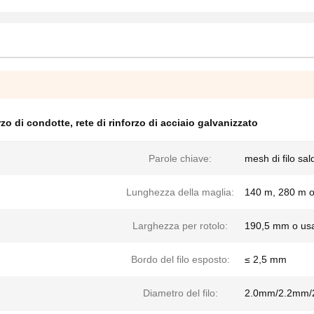
orzo di condotte
,
rete di rinforzo di acciaio galvanizzato
Parole chiave:
mesh di filo sa
Lunghezza della maglia:
140 m, 280 m o
Larghezza per rotolo:
190,5 mm o usa
Bordo del filo esposto:
≤ 2,5 mm
Diametro del filo:
2.0mm/2.2mm/2