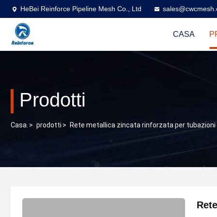
HeBei Reinforce Pipeline Mesh Co., Ltd
sales@cwcmesh
CASA
P
Prodotti
Casa.
>
prodotti
>
Rete metallica zincata rinforzata per tubazioni
Rete