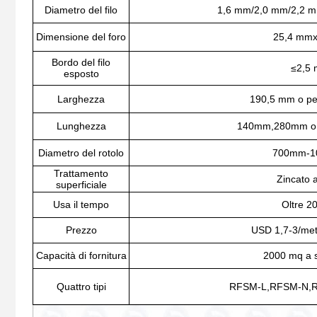
Diametro del filo
1,6 mm/2,0 mm/2,2 
Dimensione del foro
25,4 mm
Bordo del filo
≤
2,5
esposto
Larghezza
190,5 mm o pe
Lunghezza
140mm,280mm o p
Diametro del rotolo
700mm-
Trattamento
Zincato 
superficiale
Usa il tempo
Oltre 2
Prezzo
USD 1,7-3/met
Capacità di fornitura
2000 mq a 
Quattro tipi
RFSM-L,RFSM-N,