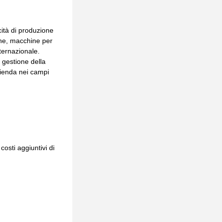
cità di produzione
one, macchine per
nternazionale.
 gestione della
zienda nei campi
costi aggiuntivi di