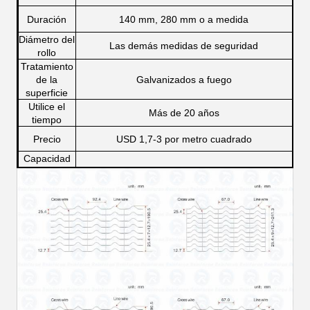
Duración
140 mm, 280 mm o a medida
Diámetro del
Las demás medidas de seguridad
rollo
Tratamiento
de la
Galvanizados a fuego
superficie
Utilice el
Más de 20 años
tiempo
Precio
USD 1,7-3 por metro cuadrado
Capacidad
de
2000 metros cuadrados por semana
suministro
Los Estados miembros deberán establecer
un sistema de evaluación de la seguridad
Cuatro tipos
de los sistemas de gestión de riesgos.