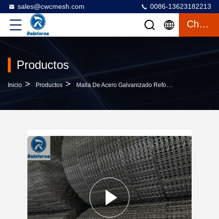
sales@cwcmesh.com
0086-13623182213
Charlar
Productos
>
>
Inicio
Productos
Malla De Acero Galvanizado Reforzada Para Tuberías