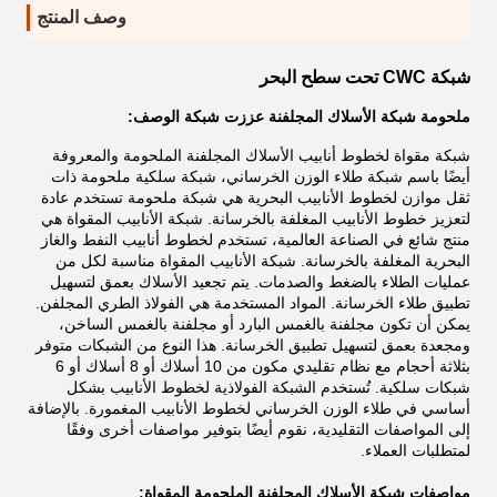
وصف المنتج
شبكة CWC تحت سطح البحر
ملحومة شبكة الأسلاك المجلفنة عززت شبكة الوصف:
شبكة مقواة لخطوط أنابيب الأسلاك المجلفنة الملحومة والمعروفة
أيضًا باسم شبكة طلاء الوزن الخرساني، شبكة سلكية ملحومة ذات
ثقل موازن لخطوط الأنابيب البحرية هي شبكة ملحومة تستخدم عادة
لتعزيز خطوط الأنابيب المغلفة بالخرسانة. شبكة الأنابيب المقواة هي
منتج شائع في الصناعة العالمية، تستخدم لخطوط أنابيب النفط والغاز
البحرية المغلفة بالخرسانة. شبكة الأنابيب المقواة مناسبة لكل من
عمليات الطلاء بالضغط والصدمات. يتم تجعيد الأسلاك بعمق لتسهيل
تطبيق طلاء الخرسانة. المواد المستخدمة هي الفولاذ الطري المجلفن.
يمكن أن تكون مجلفنة بالغمس البارد أو مجلفنة بالغمس الساخن،
ومجعدة بعمق لتسهيل تطبيق الخرسانة. هذا النوع من الشبكات متوفر
بثلاثة أحجام مع نظام تقليدي مكون من 10 أسلاك أو 8 أسلاك أو 6
شبكات سلكية. تُستخدم الشبكة الفولاذية لخطوط الأنابيب بشكل
أساسي في طلاء الوزن الخرساني لخطوط الأنابيب المغمورة. بالإضافة
إلى المواصفات التقليدية، نقوم أيضًا بتوفير مواصفات أخرى وفقًا
لمتطلبات العملاء.
مواصفات شبكة الأسلاك المجلفنة الملحومة المقواة: