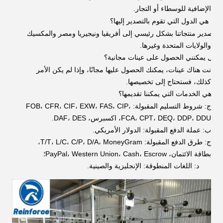
الإضافية للوسطاء أو التجار.
ما هي الدول التي تقوم بالتصدير إليها؟
تم تصدير منتجاتنا بشكل رئيسي إلى أفريقيا ونيجيريا ومصر والمكسيك
والولايات المتحدة وغيرها.
هل يمكنني الحصول على عينات مجانية؟
ذا كانت هناك عينات، يمكنك الحصول عليها مجانًا، وإذا لم يكن الأمر
كذلك، فستحتاج إلى تخصيصها.
ما هي الخدمات التي يمكننا تقديمها؟
ج: شروط التسليم المقبولة: FOB، CFR، CIF، EXW، FAS، CIP،
DDP، DDU، اكسبرس، DAF، DES.
FCA، CPT، DEQ،
ب: عملة الدفع المقبولة: الدولار الأمريكي.
ج: طرق الدفع المقبولة: T/T، L/C، C/P، D/A، MoneyGram،
بطاقة الائتمان، PayPal، Western Union، Cash، Escrow؛
د: اللغات المنطوقة: الإنجليزية والصينية.