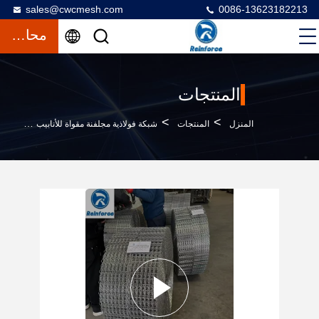
sales@cwcmesh.com
0086-13623182213
محادثة
المنتجات
>
>
>
المنزل
المنتجات
شبكة فولاذية مجلفنة مقواة للأنابيب
شبكة CWC تحت