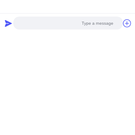
Tags:
شبكة فولاذية للأنابيب,شبكة طلاء خط أنابيب,خط أنابيب معزز
الشبكة الصلبية المصنوعة من الفولاذ المغلف تحت سطح البحر
Photo
CWC,شبكة فولاذية معززة للأنابيب,شبكة الأنابيب تحت البحر
المصنعة
Video Call
Pipeline Reinforced Mesh
Audio Call
الاتصالات
الاتصالات:
Mr. Harrison
هاتف:
0086-13623182213