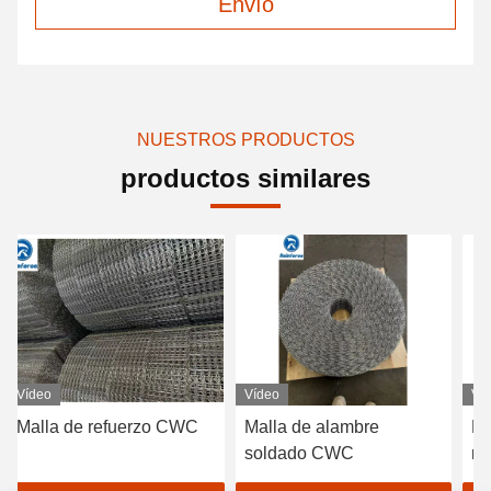
Envío
NUESTROS PRODUCTOS
productos similares
Vídeo
Vídeo
WC
Malla de alambre
Malla de refuerzo de
soldado CWC
revestimiento de
hormigón para tuberías