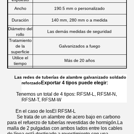
Ancho
190.5 mm o personalizado
Duración
140 mm, 280 mm o a medida
Diámetro del
Las demás medidas de seguridad
rollo
Tratamiento
de la
Galvanizados a fuego
superficie
Utilice el
Más de 20 años
tiempo
Precio
USD 1,7-3 por metro cuadrado
Las redes de tuberías de alambre galvanizado soldado
Capacidad
Exportar 4 tipos puede elegir:
reforzado
de
2000 metros cuadrados por semana
suministro
Tenemos un total de 4 tipos: RFSM-L, RFSM-N,
RFSM-T, RFSM-W
En el caso de los
El RFSM-L
Se trata de un alambre de acero bajo en carbono
para el refuerzo de tuberías revestidas de hormigón.La
malla de 2 pulgadas con ambos lados entre los cables
de línea está destinado a revestimiento con una