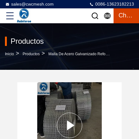
sales@cwcmesh.com
0086-13623182213
Charlar
Productos
>
>
Inicio
Productos
Malla De Acero Galvanizado Reforzada Para Tuberías