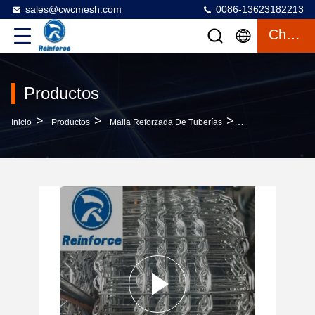
sales@cwcmesh.com
0086-13623182213
Charlar
Productos
>
>
>
Inicio
Productos
Malla Reforzada De Tuberías
Malla Reforzada S