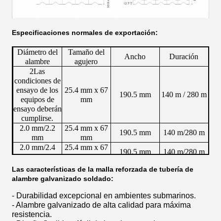
Especificaciones normales de exportación:
Diámetro del
Tamaño del
Ancho
Duración
alambre
agujero
2Las
condiciones de
ensayo de los
25.4 mm x 67
190.5 mm
140 m / 280 m
equipos de
mm
ensayo deberán
cumplirse.
2.0 mm/2.2
25.4 mm x 67
190.5 mm
140 m/280 m
mm
mm
2.0 mm/2.4
25.4 mm x 67
190.5 mm
140 m/280 m
mm
mm
2.0 mm/2.7
25.4 mm x 67
Las características de la malla reforzada de tubería de
190.5 mm
140 m/280 m
mm
mm
alambre galvanizado soldado:
Los productos pueden ser personalizados de acuerdo con los
- Durabilidad excepcional en ambientes submarinos.
requisitos de los clientes.
- Alambre galvanizado de alta calidad para máxima
resistencia.