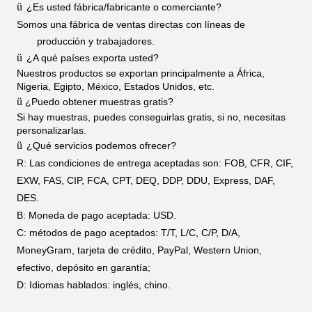
ü
¿Es usted fábrica/fabricante o comerciante?
Somos una fábrica de ventas directas con líneas de
producción y trabajadores.
ü
¿A qué países exporta usted?
Nuestros productos se exportan principalmente a África,
Nigeria, Egipto, México, Estados Unidos, etc.
ü
¿Puedo obtener muestras gratis?
Si hay muestras, puedes conseguirlas gratis, si no, necesitas
personalizarlas.
ü
¿Qué servicios podemos ofrecer?
R: Las condiciones de entrega aceptadas son: FOB, CFR, CIF,
EXW, FAS, CIP, FCA, CPT, DEQ, DDP, DDU, Express, DAF,
DES.
B: Moneda de pago aceptada: USD.
C: métodos de pago aceptados: T/T, L/C, C/P, D/A,
MoneyGram, tarjeta de crédito, PayPal, Western Union,
efectivo, depósito en garantía;
D: Idiomas hablados: inglés, chino.