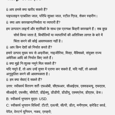
ü
आप हमसे क्या खरीद सकते हैं?
पाइपलाइन प्रबलित जाल, परिधि सुरक्षा जाल, स्टील ग्रिड, शेकर स्क्रीन।
ü
क्या आप कारखाना/निर्माता या व्यापारी हैं?
हम उत्पादन लाइनों और श्रमिकों के साथ एक प्रत्यक्ष बिक्री कारखाने हैं। सब कुछ
सोर्स किया जाता है, बिचौलियों या व्यापारियों की अतिरिक्त लागत के बारे में
चिंता करने की कोई आवश्यकता नहीं है।
ü
आप किन देशों को निर्यात करते हैं?
हमारे उत्पाद मुख्य रूप से अफ्रीका, नाइजीरिया, मिस्र, मैक्सिको, संयुक्त राज्य
अमेरिका आदि को निर्यात किए जाते हैं।
ü
क्या मुझे निःशुल्क नमूने मिल सकते हैं?
यदि नमूने हैं, तो आप उन्हें मुफ्त में प्राप्त कर सकते हैं, यदि नहीं, तो आपको
अनुकूलित करने की आवश्यकता है।
ü
हम क्या सेवाएं दे सकते हैं?
उत्तर: स्वीकार्य वितरण शर्तेंः एफओबी, सीएफआर, सीआईएफ, एक्सडब्ल्यू, एफएएस,
सीआईपी, एफसीए, सीपीटी, डीईक्यू, डीडीपी, डीडीयू, एक्सप्रेस, डीएएफ, डेस।
B: स्वीकार्य भुगतान मुद्राः USD.
C: स्वीकार्य भुगतान विधियाँ: टी/टी, एल/सी, सी/पी, डी/ए, मनीग्राम, क्रेडिट कार्ड,
पेपैल, वेस्टर्न यूनियन, नकद, एस्क्रो;