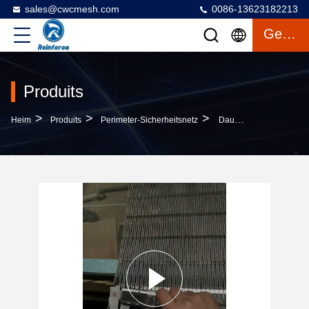
sales@cwcmesh.com
0086-13623182213
Gespräch
Produits
>
>
>
Heim
Produits
Perimeter-Sicherheitsnetz
Dauerhafte Sicherheitsnetze Aus Edelstahl Aus 304/316 Für Bauwerke Zum Schutz Der Arbeiter