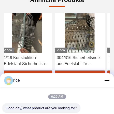
Video
Video
Vi
1*19 Konstruktion
304/316 Sicherheitsnetz
7*
Edelstahl-Sicherheitsnetz
aus Edelstahl für
Ed
zur parabolischen
Helideck-
de
Absturzsicherung in
Sicherheitszaun
Bestpreis erhalten
Bestpreis erhalten
rice
großen Höhen
6:20 AM
Good day, what product are you looking for?