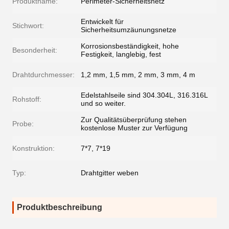
Produktname:
Perimeter-Sicherheitsnetz
Entwickelt für
Stichwort:
Sicherheitsumzäunungsnetze
Korrosionsbeständigkeit, hohe
Besonderheit:
Festigkeit, langlebig, fest
Drahtdurchmesser:
1,2 mm, 1,5 mm, 2 mm, 3 mm, 4 m
Edelstahlseile sind 304.304L, 316.316L
Rohstoff:
und so weiter.
Zur Qualitätsüberprüfung stehen
Probe:
kostenlose Muster zur Verfügung
Konstruktion:
7*7, 7*19
Typ:
Drahtgitter weben
Produktbeschreibung