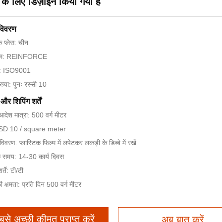
षा के लिए डिज़ाइन किया गया है
 विवरण
के प्लेस: चीन
 नाम: REINFORCE
न: ISO9001
्या: पुनः रस्सी 10
और शिपिंग शर्तें
आदेश मात्रा: 500 वर्ग मीटर
 USD 10 / square meter
 विवरण: प्लास्टिक फिल्म में लपेटकर लकड़ी के डिब्बे में रखें
े समय: 14-30 कार्य दिवस
्तें: टी/टी
की क्षमता: प्रति दिन 500 वर्ग मीटर
बसे अच्छी कीमत प्राप्त करें
अब बात करें