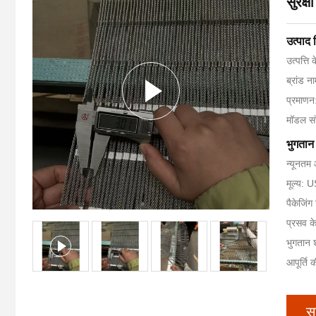
सुरक्
उत्पाद
उत्पत्ति 
ब्रांड
प्रमाण
मॉडल संख
भुगतान 
न्यूनतम 
मूल्य:
पैकेजिंग
प्रसव क
भुगतान शर
आपूर्ति 
स