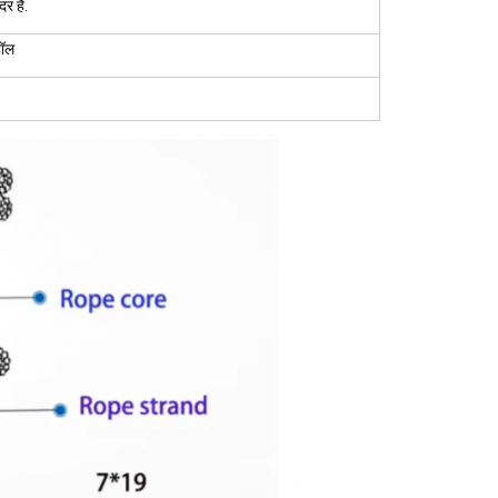
र है.
हॉल