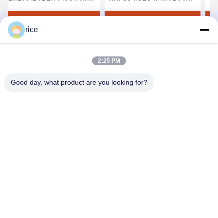
แตนเลส สําหรับการ
นิรภัย Helideck
สร
ป้องกันการตกของพารา
หา ราคา ที่ ดี ที่สุด
หา ราคา ที่ ดี ที่สุด
rice
บอลในความสูงสูงสูง
2:25 PM
Good day, what product are you looking for?
HEBEI REINFORCE PIPELINE MESH CO.,
LTD
sales@cwcmesh.com
0086-13623182213
ไม่ ไม่6, โซนอุตสาหกรรม RuiLian B ถนน ShuGuang East,
โซนอุตสาหกรรม XiCheng, จังหวัด RaoYang, เมือง HengShui, จัง
หวัดฮีเบ่ย