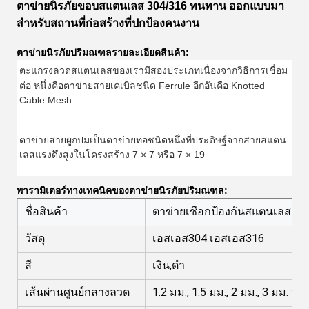
ตาข่ายนิรภัยขอบสแตนเลส 304/316 ทนทาน ออกแบบมา
สำหรับสถานที่ก่อสร้างที่ปกป้องคนงาน
ตาข่ายนิรภัยปริมณฑลรายละเอียดสินค้า:
ตะแกรงลวดสแตนเลสของเรามีสองประเภทเนื่องจากวิธีการเชื่อม
ต่อ หนึ่งคือ
ตาข่ายสายเคเบิลชนิด Ferrule อีกอันคือ Knotted
Cable Mesh
ตาข่ายสายผูกปมเป็นตาข่ายทอชนิดหนึ่งที่ประดิษฐ์จากสายสแตน
เลสแรงดึงสูงในโครงสร้าง 7 × 7 หรือ 7 × 19
พารามิเตอร์ทางเทคนิคของตาข่ายนิรภัยปริมณฑล:
ชื่อสินค้า
ตาข่ายเชือกป้องกันสแตนเลสสำห
วัสดุ
เอสเอส304 เอสเอส316
สี
เงิน,ดำ
เส้นผ่านศูนย์กลางลวด
1.2 มม., 1.5 มม., 2 มม., 3 มม. ห