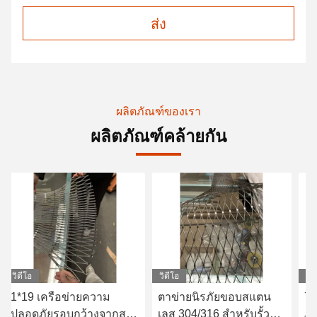
ส่ง
ผลิตภัณฑ์ของเรา
ผลิตภัณฑ์คล้ายกัน
วิดีโอ
วิดีโอ
วิด
1*19 เครือข่ายความ
ตาข่ายนิรภัยขอบสแตน
7*
ปลอดภัยรอบกว้างจากส
เลส 304/316 สำหรับรั้ว
ภั