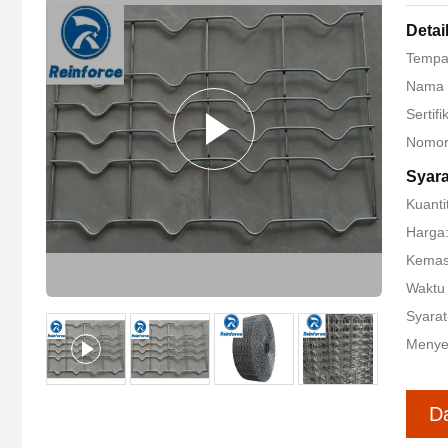
Detai
Tempat
Nama 
Sertif
Nomor
Syar
Kuanti
Harga:
Kemasa
Waktu 
Syarat
Menye
D