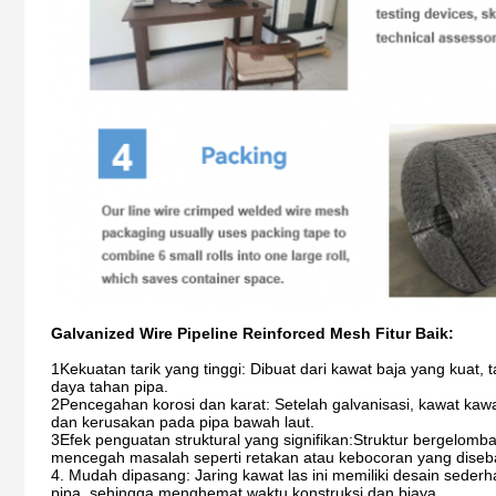
Galvanized Wire Pipeline Reinforced Mesh Fitur Baik:
1Kekuatan tarik yang tinggi: Dibuat dari kawat baja yang kuat,
daya tahan pipa.
2Pencegahan korosi dan karat: Setelah galvanisasi, kawat kawat
dan kerusakan pada pipa bawah laut.
3Efek penguatan struktural yang signifikan:Struktur bergelomb
mencegah masalah seperti retakan atau kebocoran yang diseba
4. Mudah dipasang: Jaring kawat las ini memiliki desain sed
pipa, sehingga menghemat waktu konstruksi dan biaya.