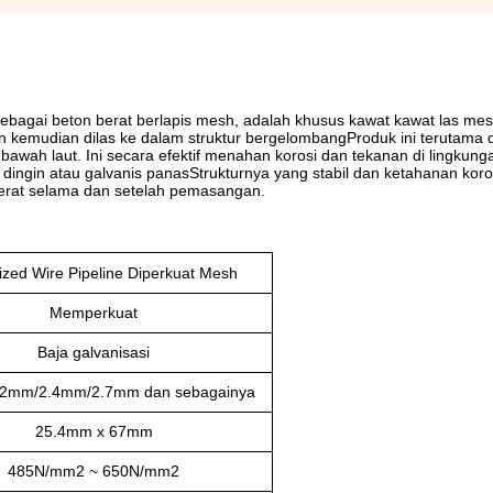
 sebagai beton berat berlapis mesh, adalah khusus kawat kawat las mes
n kemudian dilas ke dalam struktur bergelombangProduk ini terutama 
ah laut. Ini secara efektif menahan korosi dan tekanan di lingkunga
dingin atau galvanis panasStrukturnya yang stabil dan ketahanan koro
berat selama dan setelah pemasangan.
ized Wire Pipeline Diperkuat Mesh
Memperkuat
Baja galvanisasi
.2mm/2.4mm/2.7mm dan sebagainya
25.4mm x 67mm
485N/mm2 ~ 650N/mm2