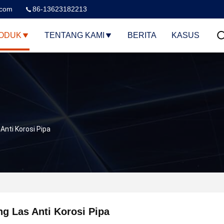
.com
86-13623182213
ODUK
TENTANG KAMI
BERITA
KASUS
 Anti Korosi Pipa
ng Las Anti Korosi Pipa