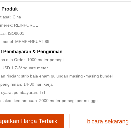
l Produk
 asal: Cina
merek: REINFORCE
ikasi: ISO9001
 model: MEMPERKUAT-89
at Pembayaran & Pengiriman
tas min Order: 1000 meter persegi
 USD 1.7-3/ square meter
n rincian: strip baja enam gulungan masing -masing bundel
pengiriman: 14-30 hari kerja
-syarat pembayaran: T/T
diakan kemampuan: 2000 meter persegi per minggu
apatkan Harga Terbaik
bicara sekarang