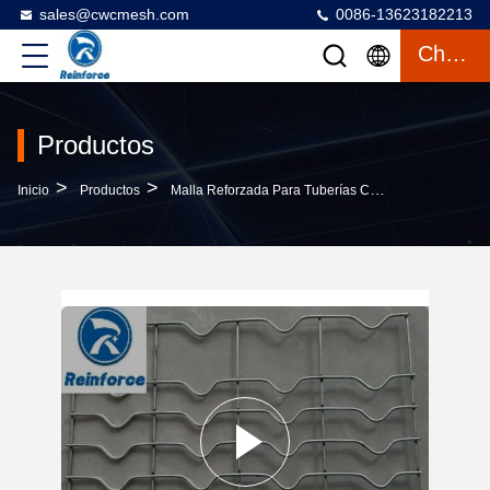
sales@cwcmesh.com
0086-13623182213
Charlar
Productos
>
>
>
Inicio
Productos
Malla Reforzada Para Tuberías CWC
Malla Sold