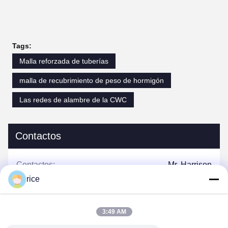
Tags:
Malla reforzada de tuberías
malla de recubrimiento de peso de hormigón
Las redes de alambre de la CWC
Contactos
Contactos:
Mr. Harrison
rice
Teléfono:
0086-13623182213
Envía un fax.:
0086-318-7866320
3:49 AM