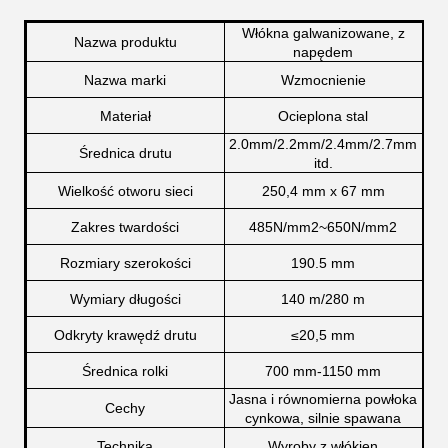
Włókna galwanizowane, z
Nazwa produktu
napędem
Nazwa marki
Wzmocnienie
Materiał
Ocieplona stal
2.0mm/2.2mm/2.4mm/2.7mm
Średnica drutu
itd.
Wielkość otworu sieci
250,4 mm x 67 mm
Zakres twardości
485N/mm2~650N/mm2
Rozmiary szerokości
190.5 mm
Wymiary długości
140 m/280 m
Odkryty krawędź drutu
≤
20,5 mm
Średnica rolki
700 mm-1150 mm
Jasna i równomierna powłoka
Cechy
cynkowa, silnie spawana
Technika
Wyroby z włókien