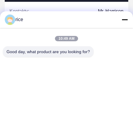
Kontakty:
Mr. Harrison
rice
Teren:
0086-13623182213
Faks:
0086-318-7866320
10:49 AM
Good day, what product are you looking for?
Rozmawiaj teraz.
Napisz do nas