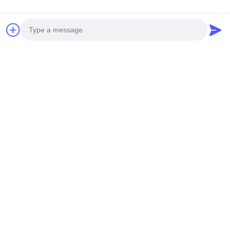
Wyślij
Photo
Video Call
Audio Call
NASZE PRODUKTY
Produkty podobne