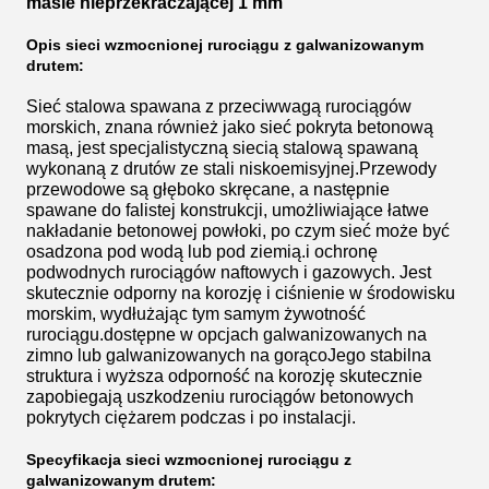
masie nieprzekraczającej 1 mm
Opis sieci wzmocnionej rurociągu z galwanizowanym
drutem:
Sieć stalowa spawana z przeciwwagą rurociągów
morskich, znana również jako sieć pokryta betonową
masą, jest specjalistyczną siecią stalową spawaną
wykonaną z drutów ze stali niskoemisyjnej.Przewody
przewodowe są głęboko skręcane, a następnie
spawane do falistej konstrukcji, umożliwiające łatwe
nakładanie betonowej powłoki, po czym sieć może być
osadzona pod wodą lub pod ziemią.i ochronę
podwodnych rurociągów naftowych i gazowych. Jest
skutecznie odporny na korozję i ciśnienie w środowisku
morskim, wydłużając tym samym żywotność
rurociągu.dostępne w opcjach galwanizowanych na
zimno lub galwanizowanych na gorącoJego stabilna
struktura i wyższa odporność na korozję skutecznie
zapobiegają uszkodzeniu rurociągów betonowych
pokrytych ciężarem podczas i po instalacji.
Specyfikacja sieci wzmocnionej rurociągu z
galwanizowanym drutem: