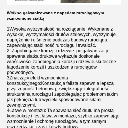
Włókno galwanizowane z napędem rurociągowym
wzmocnione siatką
1Wysoka wytrzymałość na rozciąganie: Wykonane z
wysokiej wytrzymałości drutów stalowych, wytrzymuje
naprężenie i ciśnienie podczas budowy rurociągu,
zapewniając stabilność rurociągu i trwałość.
2. Zapobieganie korozji i rdzewie: po galwanizacji
spawana siatka drukowa wykazuje doskonałe
właściwości zapobiegania korozji i rdzewie,skuteczne
łagodzenie korozji i uszkodzenia rurociągów
podwodnych.
3Znaczący efekt wzmocnienia
konstrukcyjnego:Konstrukcja falista zapewnia lepszą
przyczepność betonową, zwiększając integralność
strukturalną rurociągu i zapobiegając problemom takim
jak pęknięcia lub wycieki spowodowane siłami
zewnętrznymi.
4Łatwe w montażu: Ta spawana sieć drutu ma prostą
konstrukcję i jest łatwa w montażu, szybko zapewniając
wzmocnienie i ochronę rurociągów, a tym samym
oszczędzając czas i koszty budowy.