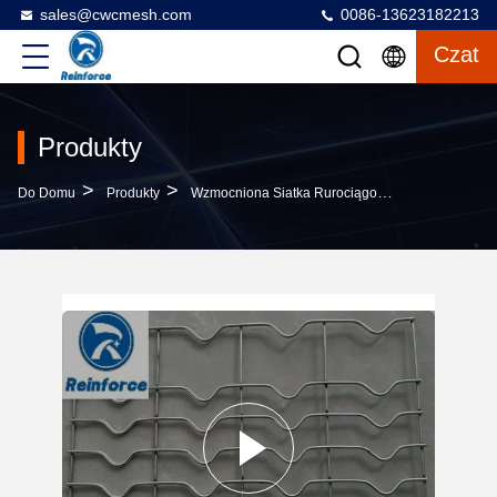
sales@cwcmesh.com
0086-13623182213
Czat
Produkty
>
>
>
Do Domu
Produkty
Wzmocniona Siatka Rurociągowa CWC
Siatk