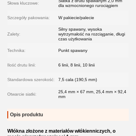
Siatka z drutu spawanym 2,0 mm
Słowa kluczowe:
dla wzmocnionego rurociągiem
Szczegóły pakowania:
W pakiecie/palecie
Silny spawany, wysoka
Zalety:
wytrzymałość na rozciąganie, długi
czas użytkowania
Technika:
Punkt spawany
Ilość drutu linii:
6 linii, 8 linii, 10 linii
Standardowa szerokość:
7,5 cala (190,5 mm)
25,4 mm × 67 mm, 25,4 mm × 92,4
Otwarcie siatki:
mm
Opis produktu
Włókna złożone z materiałów włókienniczych, o