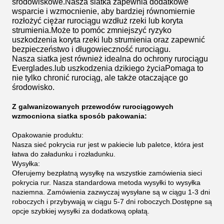
środowiskowe.Nasza siatka zapewnia dodatkowe
wsparcie i wzmocnienie, aby bardziej równomiernie
rozłożyć ciężar rurociągu wzdłuż rzeki lub koryta
strumienia.Może to pomóc zmniejszyć ryzyko
uszkodzenia koryta rzeki lub strumienia oraz zapewnić
bezpieczeństwo i długowieczność rurociągu.
Nasza siatka jest również idealna do ochrony rurociągu
Everglades.lub uszkodzenia dzikiego życiaPomaga to
nie tylko chronić rurociąg, ale także otaczające go
środowisko.
Z galwanizowanych przewodów rurociągowych
wzmocniona siatka sposób pakowania:
Opakowanie produktu:
Nasza sieć pokrycia rur jest w pakiecie lub paletce, która jest
łatwa do załadunku i rozładunku.
Wysyłka:
Oferujemy bezpłatną wysyłkę na wszystkie zamówienia sieci
pokrycia rur. Nasza standardowa metoda wysyłki to wysyłka
naziemna. Zamówienia zazwyczaj wysyłane są w ciągu 1-3 dni
roboczych i przybywają w ciągu 5-7 dni roboczych.Dostępne są
opcje szybkiej wysyłki za dodatkową opłatą.