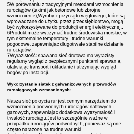
5W porównaniu z tradycyjnymi metodami wzmocnienia
rurociągów (takimi jak betonowe lub zbrojne
wzmocnienie),Wyroby z przyrządu węglowego, które są
wprowadzane do użytku przez przedsiębiorstwo, mogą
być wykorzystywane do produkcji energii elektrycznej..
6Produkt może wytrzymać trudne środowiska morskie, w
tym ekstremalne temperatury i trudne warunki
pogodowe, zapewniając długotrwałe stabilne działanie
rurociągów.
7Wyrazistość: spawana sieć drutowa ma wyrazisty i
regularny wygląd z bezpiecznymi punktami spawania,
ułatwiając transport i układanie i utrzymując wygląd
bogów po instalacji.
Wykorzystanie siatek z galwanizowanych przewodów
rurociągowych wzmocnionych:
Nasza sieć pokrycia rur jest cennym narzędziem do
wzmocnienia podwodnych rurociągów naftowych i
gazowych, zapewniając dodatkową wytrzymałość i
trwałość rurociągu.Jest to szczególnie ważne w
przypadku rurociągów podwodnych, ponieważ są one
często narażone na trudne warunki