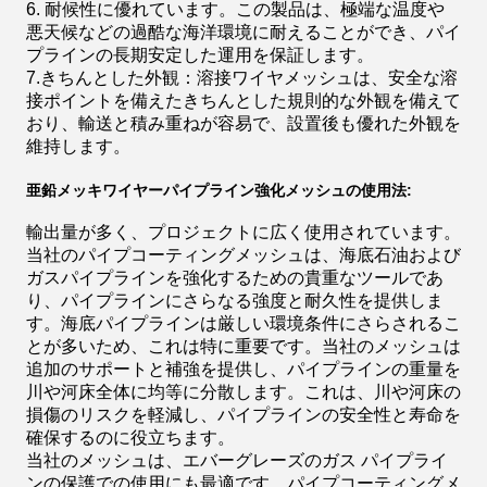
6. 耐候性に優れています。この製品は、極端な温度や
悪天候などの過酷な海洋環境に耐えることができ、パイ
プラインの長期安定した運用を保証します。
7.きちんとした外観：溶接ワイヤメッシュは、安全な溶
接ポイントを備えたきちんとした規則的な外観を備えて
おり、輸送と積み重ねが容易で、設置後も優れた外観を
維持します。
亜鉛メッキワイヤーパイプライン強化メッシュの使用法:
輸出量が多く、プロジェクトに広く使用されています。
当社のパイプコーティングメッシュは、海底石油および
ガスパイプラインを強化するための貴重なツールであ
り、パイプラインにさらなる強度と耐久性を提供しま
す。海底パイプラインは厳しい環境条件にさらされるこ
とが多いため、これは特に重要です。当社のメッシュは
追加のサポートと補強を提供し、パイプラインの重量を
川や河床全体に均等に分散します。これは、川や河床の
損傷のリスクを軽減し、パイプラインの安全性と寿命を
確保するのに役立ちます。
当社のメッシュは、エバーグレーズのガス パイプライ
ンの保護での使用にも最適です。パイプコーティングメ