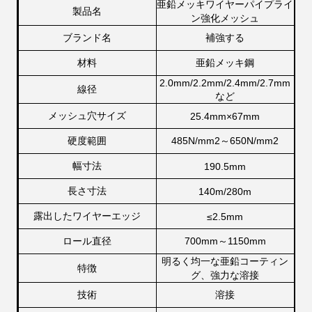
亜鉛メッキワイヤーパイプライ
製品名
ン強化メッシュ
ブランド名
補強する
材料
亜鉛メッキ鋼
2.0mm/2.2mm/2.4mm/2.7mm
線径
など
メッシュ穴サイズ
25.4mm×67mm
硬度範囲
485N/mm2～650N/mm2
幅寸法
190.5mm
長さ寸法
140m/280m
露出したワイヤーエッジ
≤
2.5mm
ロール直径
700mm～1150mm
明るく均一な亜鉛コーティン
特徴
グ、強力な溶接
技術
溶接