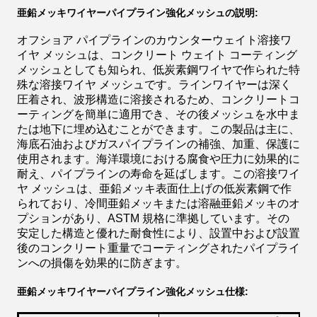
亜鉛メッキワイヤーパイプライン強化メッシュの説明:
オフショア パイプラインのカウンターウェイト溶接ワ
イヤ メッシュは、コンクリート ウェイト コーティング
メッシュとしても知られ、低炭素鋼ワイヤで作られた特
殊な溶接ワイヤ メッシュです。ラインワイヤーは深く
圧着され、波形構造に溶接されるため、コンクリートコ
ーティングを簡単に適用でき、その後メッシュを水中ま
たは地下に埋め込むことができます。この製品は主に、
海底石油およびガスパイプラインの補強、加重、保護に
使用されます。海洋環境における腐食や圧力に効果的に
耐え、パイプラインの寿命を延ばします。この溶接ワイ
ヤ メッシュは、亜鉛メッキ表面仕上げの低炭素鋼で作
られており、冷間亜鉛メッキまたは溶融亜鉛メッキのオ
プションがあり、ASTM 規格に準拠しています。その
安定した構造と優れた耐食性により、設置中および設置
後のコンクリート重量でコーティングされたパイプライ
ンへの損傷を効果的に防ぎます。
亜鉛メッキワイヤーパイプライン強化メッシュ仕様: