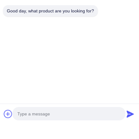
テレ:
0086-13623182213
Good day, what product are you looking for?
ファックス:
0086-318-7866320
今雑談しなさい
お問い合わせ