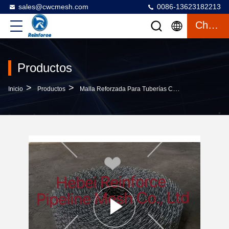
sales@cwcmesh.com
0086-13623182213
Charlar
Productos
>
>
>
Inicio
Productos
Malla Reforzada Para Tuberías CWC
Malla Sold