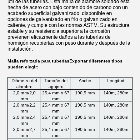
útil de las tuberías. Esta malla de alambre soldado está
hecha de acero con bajo contenido de carbono con un
acabado superficial galvanizado, disponible en
opciones de galvanizado en frío o galvanizado en
caliente, y cumple con las normas ASTM. Su estructura
estable y su resistencia superior a la corrosión
previenen eficazmente daños a las tuberías de
hormigón recubiertas con peso durante y después de la
instalación.
Malla reforzada para tuberías
Exportar diferentes tipos
pueden elegir:
Diámetro del
Tamaño del
Ancho
Longitud
alambre
agujero
2,0 mm/2,0
25,4 mm x 67
190,5 mm
140m, 280m
mm
mm
2,0 mm/2,2
25,4 mm x 67
190,5 mm
140m, 280m
mm
mm
2,0 mm/2,4
25,4 mm x 67
190,5 mm
140m, 280m
mm
mm
2,0 mm/2,7
25,4 mm x 67
190,5 mm
140m, 280m
mm
mm