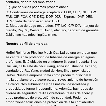
contrario, deberá personalizarlas.
ü
¿Qué servicios podemos proporcionar?
R: Condiciones de entrega aceptadas: FOB, CFR, CIF, EXW,
FAS, CIP, FCA, CPT, DEQ, DDP, DDU, Express, DAF, DES.
B: Moneda de pago aceptada: USD.
C: Métodos de pago aceptados: T/T, L/C, C/P, D/A, , tarjeta de
crédito, PayPal, Western Union, efectivo, depósito de garantía;
D:Idiomas hablados: inglés, chino.
Nuestro perfil de empresa:
HeBei Reinforce Pipeline Mesh Co., Ltd es una empresa que
se centra en la protección de tuberías de energía en aguas
profundas. Está ubicado en el número 6, zona industrial B de
RuiLian, calle este de ShuGuang, zona industrial de Xicheng,
condado de RaoYang, ciudad de HengShui, provincia de
HeBei. Nuestra empresa toma como producto principal la
malla de alambre de acero para el revestimiento de hormigón
de oleoductos submarinos y gas natural, desarrollada y
producida de forma independiente. Además, hay redes de
cuerda de seguridad, rejillas vibratorias, rejillas de acero y
otros productos de protección de seguridad. Podemos
proporcionar soluciones de protección de alta confiabilidad