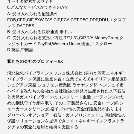
イズする必要があります
ü
どんなサービスができるのか?
A: 受け入れられる配送条件:
FOB,CFR,CIF,EXW,FAS,CIP,FCA,CPT,DEQ,DDP,DDU,エクスプ
レス,DAF,DES
B: 受け入れられる決済通貨:米ドル.
C: 受け入れられる支払い方法:T/T,L/C,C/P,D/A,MoneyGram,ク
レジットカード,PayPal,Western Union,現金,エスクロー
D:英語,中国語
私たちの会社のプロフィール:
河北強化パイプラインメッシュ株式会社 (株) は,深海エネルギー
パイプライン保護に重点を置く企業である.6ルイリアン産業区B
シュグアン東路 シュチェン産業区 ラオヤング郡 ヘンシュイ市
ヘベイ省私たちの会社は,自社独自の開発と生産された水下石油
と天然ガスパイプラインのコンクリート重量コーティングのた
めの鋼鉄ワイヤ網を取り,そのコア製品さらに,安全ロープ網,シ
ェーカースクリーン,鉄格子,その他の安全保護製品があります.
グローバルオフショア・石油・ガスプロジェクトに 高信頼性の
保護ソリューションを提供できますエネルギーインフラストラ
クチャの安全な運用と維持を支援する.