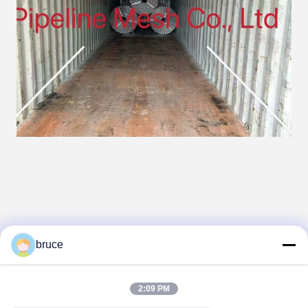
Tags:
bruce
パイプライン強化メッシュ
コンクリート重量コーティングメッシュ
2:09 PM