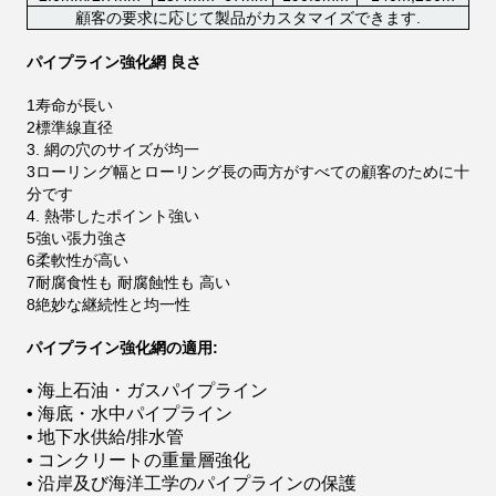
顧客の要求に応じて製品がカスタマイズできます.
パイプライン強化網 良さ
1寿命が長い
2標準線直径
3. 網の穴のサイズが均一
3ローリング幅とローリング長の両方がすべての顧客のために十
分です
4. 熱帯したポイント強い
5強い張力強さ
6柔軟性が高い
7耐腐食性も 耐腐蝕性も 高い
8絶妙な継続性と均一性
パイプライン強化網の適用:
• 海上石油・ガスパイプライン
• 海底・水中パイプライン
• 地下水供給/排水管
• コンクリートの重量層強化
• 沿岸及び海洋工学のパイプラインの保護