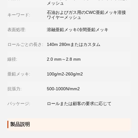
メッシュ
石油およびガス用のCWC亜鉛メッキ溶接
キーワード:
ワイヤーメッシュ
表面処理:
溶融亜鉛メッキ/冷間亜鉛メッキ
ロールごとの長さ:
140m 280mまたはカスタム
線径:
2.0 mm～2.8 mm
亜鉛メッキ:
100g/m2-260g/m2
抗張力:
500-1000N/mm2
パッケージ:
ロールまたは顧客の要求に応じて
製品説明