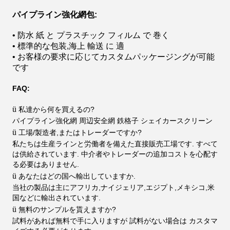
パイプライン強化網包:
• 防水 紙 と プラスチック フィルム で 巻く
• 標準的な包装,海上 輸送 に 適
• お客様の要求に応じてカスタムパッケージングが可能
です
FAQ:
ü
私達から何を買えるの?
パイプライン強化網 周辺安全網 鉄格子 シェイカースクリーン
ü
工場/製造者,またはトレーダーですか?
私たちは生産ラインと労働者を備えた直接販売工場です. すべて
は供給されています. 中介者やトレーダーの追加コストを心配す
る必要はありません.
ü
あなたはどの国へ輸出していますか.
当社の製品は主にアフリカ,ナイジェリア,エジプト,メキシコ,米
国などに輸出されています.
ü
無料のサンプルを貰えますか?
試料があれば無料で手に入りますが 試料がない場合は カスタマ