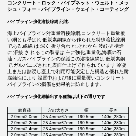
コンクリート・ロック・パイプネット・ウェルト・メッ
シュ・フォー・パイプライン・ウェイト・コーティング
パイプライン強化溶接線網 記述:
海上パイプライン対重量溶接線網,コンクリート重量覆
い網とも呼ばれ,低炭素鋼線から作られた特殊溶接線網
である.線線 は 深く 折り合わ れ,それから 波紋型 構造
に 溶接 さ れるこの製品は,主に強化,重量化,海底の石
油・ガスパイプラインの保護この溶接線網は,低炭素鋼
で,ガルバニズされた表面仕上げで作られています.冷凝
土または熱浸し凝土で利用可能安定した構造と優れた耐
腐蝕性により,設置中および後に重量覆いコンクリート
パイプラインの損傷を効果的に防止します.
パイプライン強化網
輸出する種類は以下の通りです
線直径
穴の大きさ
幅
長さ
2.0mm/2.0mm
25.4mm×67mm
190.5mm
140m,280m
2.0mm/2.2mm
25.4mm×67mm
190.5mm
140m,280m
2.0mm/2.4mm
25.4mm×67mm
190.5mm
140m,280m
2.0mm/2.7mm
25.4mm×67mm
190.5mm
140m,280m